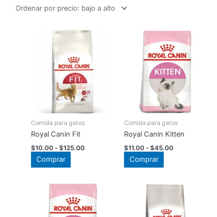
precio:
bajo
a
alto
Comida para gatos
Comida para gatos
Royal Canin Fit
Royal Canin Kitten
Rango
Rango
$
10.00
-
$
125.00
$
11.00
-
$
45.00
de
de
Este
Este
Comprar
Comprar
precios:
precios:
producto
desde
producto
desde
$10.00
$11.00
tiene
tiene
hasta
hasta
múltiples
múltiples
$125.00
$45.00
variantes.
variantes.