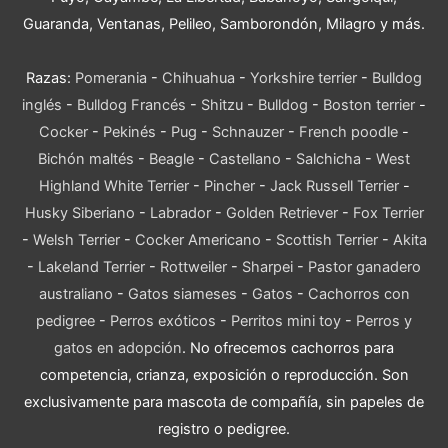
Guaranda, Ventanas, Pelileo, Samborondón, Milagro y más.
Razas:
Pomerania
-
Chihuahua
-
Yorkshire terrier
-
Bulldog
inglés
-
Bulldog Francés
-
Shitzu
-
Bulldog
-
Boston terrier
-
Cocker
-
Pekinés
-
Pug
-
Schnauzer
-
French poodle
-
Bichón maltés
-
Beagle
-
Castellano
-
Salchicha
-
West
Highland White Terrier
-
Pincher
-
Jack Russell Terrier
-
Husky Siberiano
-
Labrador
-
Golden Retriever
-
Fox Terrier
-
Welsh Terrier
-
Cocker Americano
-
Scottish Terrier
-
Akita
-
Lakeland Terrier
-
Rottweiler
-
Sharpei
-
Pastor ganadero
australiano
-
Gatos siameses
-
Gatos
-
Cachorros con
pedigree
-
Perros exóticos
-
Perritos mini toy
-
Perros y
gatos en adopción
. No ofrecemos cachorros para
competencia, crianza, exposición o reproducción. Son
exclusivamente para mascota de compañía, sin papeles de
registro o pedigree.