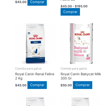
Comprar
$
45.00
Rango
$
45.00
-
$
195.00
de
Este
Comprar
precios:
producto
desde
$45.00
tiene
hasta
múltiples
$195.00
variantes.
Las
opciones
se
pueden
elegir
en
Comida para gatos
Comida para gatos
la
Royal Canin Renal Feline
Royal Canin Babycat Milk
2 Kg
300 Gr
página
Comprar
Comprar
$
45.00
$
50.00
de
producto