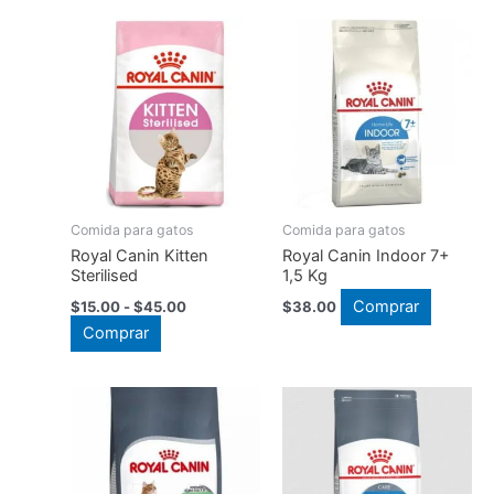
hasta
$15.00
tiene
múltiples
$190.00
hasta
múltiples
$59.00
variantes.
variantes.
Las
Las
opciones
opciones
se
se
pueden
pueden
elegir
elegir
en
en
Comida para gatos
Comida para gatos
la
la
Royal Canin Kitten
Royal Canin Indoor 7+
página
Sterilised
1,5 Kg
página
de
Rango
Comprar
$
15.00
-
$
45.00
$
38.00
de
producto
de
Este
Comprar
producto
precios:
producto
desde
$15.00
tiene
hasta
múltiples
$45.00
variantes.
Las
opciones