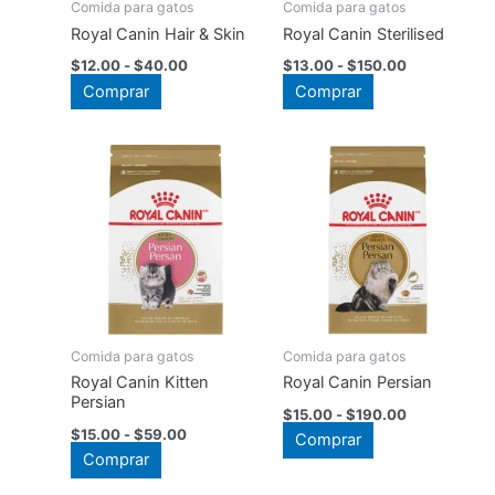
en
Comida para gatos
Comida para gatos
la
la
Royal Canin Hair & Skin
Royal Canin Sterilised
página
página
Rango
Rango
$
12.00
-
$
40.00
$
13.00
-
$
150.00
de
de
de
de
Este
Este
Comprar
Comprar
producto
precios:
precios:
producto
producto
desde
producto
desde
$12.00
$13.00
tiene
tiene
hasta
hasta
múltiples
múltiples
$40.00
$150.00
variantes.
variantes.
Las
Las
opciones
opciones
se
se
pueden
pueden
elegir
elegir
en
en
Comida para gatos
Comida para gatos
la
la
Royal Canin Kitten
Royal Canin Persian
Persian
página
página
Rango
$
15.00
-
$
190.00
de
Rango
$
15.00
-
$
59.00
de
de
Este
Comprar
precios:
de
Este
Comprar
producto
producto
producto
desde
precios:
$15.00
producto
desde
tiene