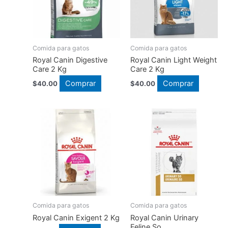
se
pueden
elegir
en
Comida para gatos
Comida para gatos
la
Royal Canin Digestive
Royal Canin Light Weight
Care 2 Kg
Care 2 Kg
página
Comprar
Comprar
$
40.00
$
40.00
de
producto
Comida para gatos
Comida para gatos
Royal Canin Exigent 2 Kg
Royal Canin Urinary
Feline So