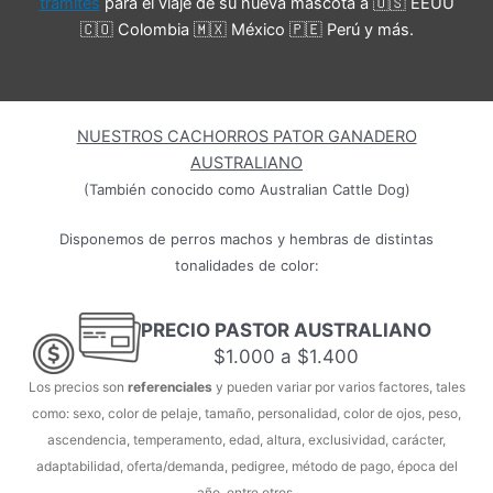
trámites
para el viaje de su nueva mascota a 🇺🇸 EEUU
🇨🇴 Colombia 🇲🇽 México 🇵🇪 Perú y más.
NUESTROS CACHORROS PATOR GANADERO
AUSTRALIANO
(También conocido como Australian Cattle Dog)
Disponemos de perros machos y hembras de distintas
tonalidades de color:
PRECIO PASTOR AUSTRALIANO
$1.000 a $1.400
Los precios son
referenciales
y pueden variar por varios factores, tales
como: sexo, color de pelaje, tamaño, personalidad, color de ojos, peso,
ascendencia, temperamento, edad, altura, exclusividad, carácter,
adaptabilidad, oferta/demanda, pedigree, método de pago, época del
año, entre otros.