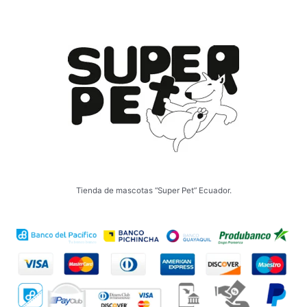
en
la
página
de
producto
Tienda de mascotas “Super Pet” Ecuador.