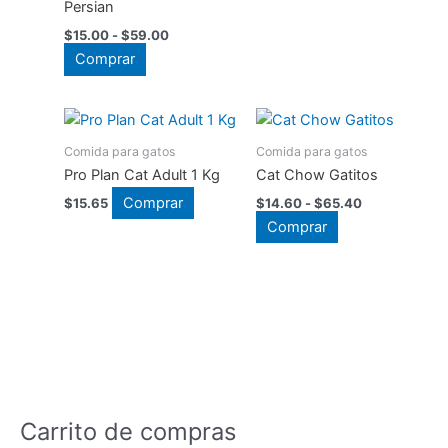
Persian
Rango
$
15.00
-
$
59.00
de
Este
Comprar
precios:
producto
desde
$15.00
tiene
hasta
múltiples
$59.00
Comida para gatos
Comida para gatos
variantes.
Pro Plan Cat Adult 1 Kg
Cat Chow Gatitos
Las
Rango
opciones
Comprar
$
15.65
$
14.60
-
$
65.40
de
Este
se
Comprar
precios:
producto
desde
pueden
$14.60
tiene
elegir
hasta
múltiples
en
$65.40
variantes.
la
Las
página
opciones
de
se
producto
pueden
Carrito de compras
elegir