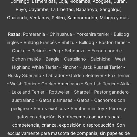
Domingo, Esmeraldas, Loja, Riobamba, Azogues, Durán,
Puyo, Cayambe, La Libertad, Babahoyo, Sangolquí,
Guaranda, Ventanas, Pelileo, Samborondón, Milagro y más.
Razas:
Pomerania
-
Chihuahua
-
Yorkshire terrier
-
Bulldog
inglés
-
Bulldog Francés
-
Shitzu
-
Bulldog
-
Boston terrier
-
Cocker
-
Pekinés
-
Pug
-
Schnauzer
-
French poodle
-
Bichón maltés
-
Beagle
-
Castellano
-
Salchicha
-
West
Highland White Terrier
-
Pincher
-
Jack Russell Terrier
-
Husky Siberiano
-
Labrador
-
Golden Retriever
-
Fox Terrier
-
Welsh Terrier
-
Cocker Americano
-
Scottish Terrier
-
Akita
-
Lakeland Terrier
-
Rottweiler
-
Sharpei
-
Pastor ganadero
australiano
-
Gatos siameses
-
Gatos
-
Cachorros con
pedigree
-
Perros exóticos
-
Perritos mini toy
-
Perros y
gatos en adopción
. No ofrecemos cachorros para
competencia, crianza, exposición o reproducción. Son
exclusivamente para mascota de compañía, sin papeles de