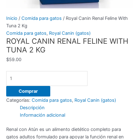
Inicio
/
Comida para gatos
/ Royal Canin Renal Feline With
Tuna 2 Kg
Comida para gatos
,
Royal Canin (gatos)
ROYAL CANIN RENAL FELINE WITH
TUNA 2 KG
$
59.00
Royal
Canin
Renal
Comprar
Feline
Categorías:
Comida para gatos
,
Royal Canin (gatos)
With
Descripción
Tuna
Información adicional
2
Kg
Renal con Atún es un alimento dietético completo para
cantidad
gatos adultos formulado para apoyar la función renal en