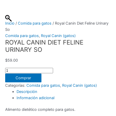
Ir
al
contenido
Inicio
/
Comida para gatos
/ Royal Canin Diet Feline Urinary
So
Comida para gatos
,
Royal Canin (gatos)
ROYAL CANIN DIET FELINE
URINARY SO
$
59.00
Royal
Canin
Comprar
Diet
Categorías:
Comida para gatos
,
Royal Canin (gatos)
Feline
Descripción
Urinary
Información adicional
So
cantidad
Alimento dietético completo para gatos.