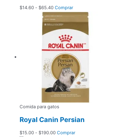
Rango
Este
$
14.60
-
$
65.40
Comprar
de
producto
precios:
tiene
desde
múltiples
$14.60
variantes.
hasta
Las
$65.40
opciones
se
pueden
elegir
en
la
página
de
Comida para gatos
producto
Royal Canin Persian
Rango
Este
$
15.00
-
$
190.00
Comprar