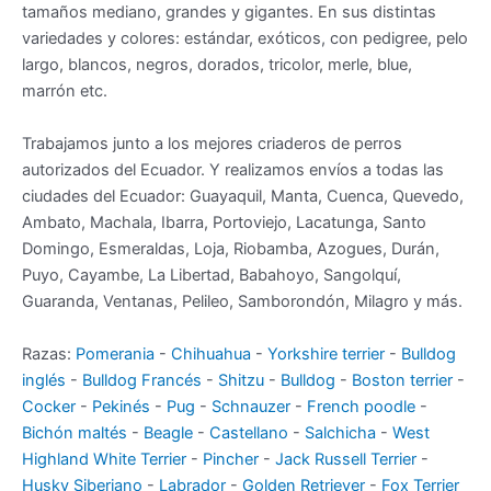
tamaños mediano, grandes y gigantes. En sus distintas
variedades y colores: estándar, exóticos, con pedigree, pelo
largo, blancos, negros, dorados, tricolor, merle, blue,
marrón etc.
Trabajamos junto a los mejores criaderos de perros
autorizados del Ecuador. Y realizamos envíos a todas las
ciudades del Ecuador: Guayaquil, Manta, Cuenca, Quevedo,
Ambato, Machala, Ibarra, Portoviejo, Lacatunga, Santo
Domingo, Esmeraldas, Loja, Riobamba, Azogues, Durán,
Puyo, Cayambe, La Libertad, Babahoyo, Sangolquí,
Guaranda, Ventanas, Pelileo, Samborondón, Milagro y más.
Razas:
Pomerania
-
Chihuahua
-
Yorkshire terrier
-
Bulldog
inglés
-
Bulldog Francés
-
Shitzu
-
Bulldog
-
Boston terrier
-
Cocker
-
Pekinés
-
Pug
-
Schnauzer
-
French poodle
-
Bichón maltés
-
Beagle
-
Castellano
-
Salchicha
-
West
Highland White Terrier
-
Pincher
-
Jack Russell Terrier
-
Husky Siberiano
-
Labrador
-
Golden Retriever
-
Fox Terrier