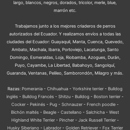
largo, blancos, negros, dorados, tricolor, merle, blue,
marrón etc.
Trabajamos junto a los mejores criaderos de perros
autorizados del Ecuador. Y realizamos envíos a todas las
ciudades del Ecuador: Guayaquil, Manta, Cuenca, Quevedo,
Ambato, Machala, Ibarra, Portoviejo, Lacatunga, Santo
Domingo, Esmeraldas, Loja, Riobamba, Azogues, Durán,
Puyo, Cayambe, La Libertad, Babahoyo, Sangolquí,
Guaranda, Ventanas, Pelileo, Samborondón, Milagro y más.
Razas:
Pomerania
-
Chihuahua
-
Yorkshire terrier
-
Bulldog
inglés
-
Bulldog Francés
-
Shitzu
-
Bulldog
-
Boston terrier
-
Cocker
-
Pekinés
-
Pug
-
Schnauzer
-
French poodle
-
Bichón maltés
-
Beagle
-
Castellano
-
Salchicha
-
West
Highland White Terrier
-
Pincher
-
Jack Russell Terrier
-
Husky Siberiano
-
Labrador
-
Golden Retriever
-
Fox Terrier