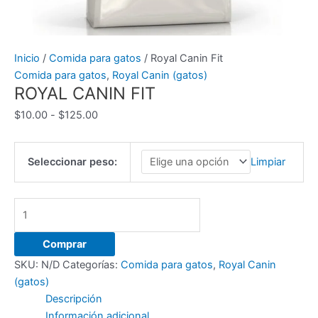
Inicio
/
Comida para gatos
/ Royal Canin Fit
Comida para gatos
,
Royal Canin (gatos)
ROYAL CANIN FIT
Rango
$
10.00
-
$
125.00
de
precios:
Seleccionar peso:
Limpiar
desde
$10.00
hasta
Royal
$125.00
Canin
Fit
Comprar
cantidad
SKU:
N/D
Categorías:
Comida para gatos
,
Royal Canin
(gatos)
Descripción
Información adicional