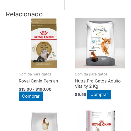
Relacionado
Comida para gatos
Comida para gatos
Royal Canin Persian
Nutra Pro Gatos Adulto
Vitality 2 Kg
Rango
$
15.00
-
$
190.00
de
Comprar
$
9.55
Este
Comprar
precios:
producto
desde
$15.00
tiene
hasta
múltiples
$190.00
variantes.