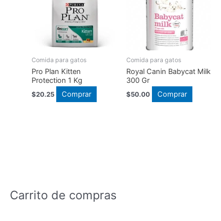
Las
opciones
se
pueden
elegir
en
Comida para gatos
Comida para gatos
la
Pro Plan Kitten
Royal Canin Babycat Milk
Protection 1 Kg
300 Gr
página
Comprar
Comprar
$
20.25
$
50.00
de
producto
Carrito de compras