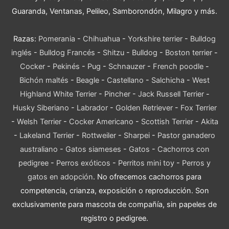
Guaranda, Ventanas, Pelileo, Samborondón, Milagro y más.
Razas:
Pomerania
-
Chihuahua
-
Yorkshire terrier
-
Bulldog
inglés
-
Bulldog Francés
-
Shitzu
-
Bulldog
-
Boston terrier
-
Cocker
-
Pekinés
-
Pug
-
Schnauzer
-
French poodle
-
Bichón maltés
-
Beagle
-
Castellano
-
Salchicha
-
West
Highland White Terrier
-
Pincher
-
Jack Russell Terrier
-
Husky Siberiano
-
Labrador
-
Golden Retriever
-
Fox Terrier
-
Welsh Terrier
-
Cocker Americano
-
Scottish Terrier
-
Akita
-
Lakeland Terrier
-
Rottweiler
-
Sharpei
-
Pastor ganadero
australiano
-
Gatos siameses
-
Gatos
-
Cachorros con
pedigree
-
Perros exóticos
-
Perritos mini toy
-
Perros y
gatos en adopción
. No ofrecemos cachorros para
competencia, crianza, exposición o reproducción. Son
exclusivamente para mascota de compañía, sin papeles de
registro o pedigree.