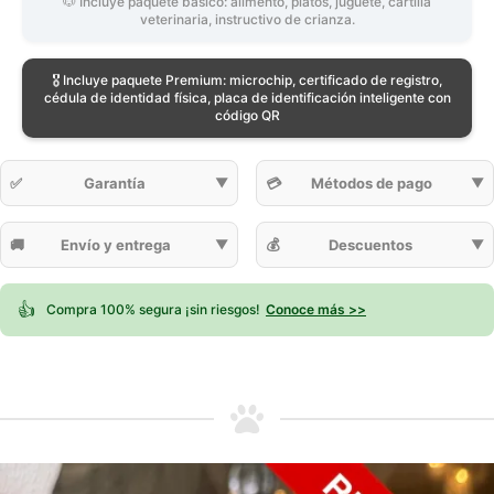
🐶 Incluye paquete básico: alimento, platos, juguete, cartilla
veterinaria, instructivo de crianza.
🎖️ Incluye paquete Premium: microchip, certificado de registro,
cédula de identidad física, placa de identificación inteligente con
código QR
✅
Garantía
▼
💳
Métodos de pago
▼
🚚
Envío y entrega
▼
💰
Descuentos
▼
👍
Compra 100% segura ¡sin riesgos!
Conoce más >>