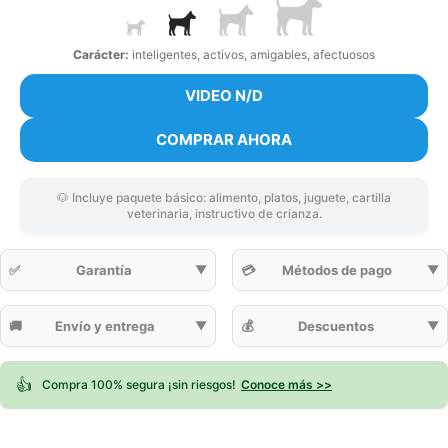
Carácter:
inteligentes, activos, amigables, afectuosos
VIDEO N/D
COMPRAR AHORA
🐶 Incluye paquete básico: alimento, platos, juguete, cartilla
veterinaria, instructivo de crianza.
✅
Garantía
▼
💳
Métodos de pago
▼
🚚
Envío y entrega
▼
💰
Descuentos
▼
👍
Compra 100% segura ¡sin riesgos!
Conoce más >>