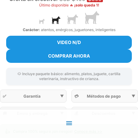
Último disponible 🔥
¡solo queda 1!
Carácter:
atentos, enérgicos, juguetones, inteligentes
VIDEO N/D
COMPRAR AHORA
🐶 Incluye paquete básico: alimento, platos, juguete, cartilla
veterinaria, instructivo de crianza.
✅
Garantía
▼
💳
Métodos de pago
▼
🚚
Envío y entrega
▼
💰
Descuentos
▼
Menú
👍
Compra 100% segura ¡sin riesgos!
Conoce más >>
principal