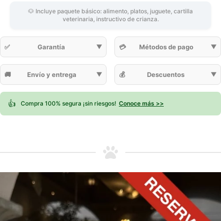
🐶 Incluye paquete básico: alimento, platos, juguete, cartilla
veterinaria, instructivo de crianza.
✅
Garantía
▼
💳
Métodos de pago
▼
🚚
Envío y entrega
▼
💰
Descuentos
▼
👍
Compra 100% segura ¡sin riesgos!
Conoce más >>