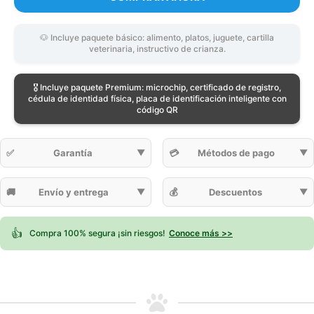
🐶 Incluye paquete básico: alimento, platos, juguete, cartilla
veterinaria, instructivo de crianza.
🎖️ Incluye paquete Premium: microchip, certificado de registro,
cédula de identidad física, placa de identificación inteligente con
código QR
✅
Garantía
▼
💳
Métodos de pago
▼
🚚
Envío y entrega
▼
💰
Descuentos
▼
👍
Compra 100% segura ¡sin riesgos!
Conoce más >>