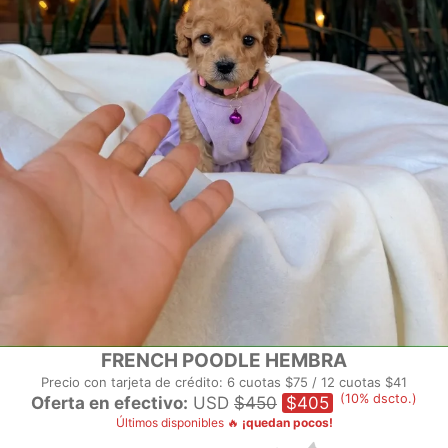
FRENCH POODLE HEMBRA
Precio con tarjeta de crédito: 6 cuotas $75 / 12 cuotas $41
(10% dscto.)
Oferta en efectivo:
USD
$450
$405
Últimos disponibles 🔥
¡quedan pocos!