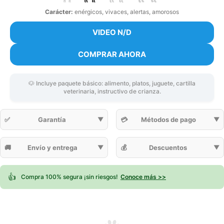
Carácter:
enérgicos, vivaces, alertas, amorosos
VIDEO N/D
COMPRAR AHORA
🐶 Incluye paquete básico: alimento, platos, juguete, cartilla
veterinaria, instructivo de crianza.
✅
Garantía
▼
💳
Métodos de pago
▼
🚚
Envío y entrega
▼
💰
Descuentos
▼
👍
Compra 100% segura ¡sin riesgos!
Conoce más >>