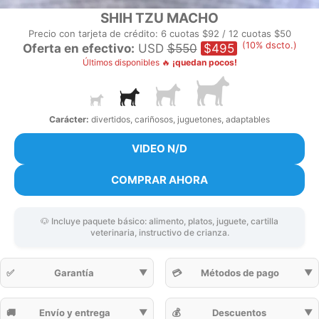
SHIH TZU MACHO
Precio con tarjeta de crédito: 6 cuotas $92 / 12 cuotas $50
(10% dscto.)
Oferta en efectivo:
USD
$550
$495
Últimos disponibles 🔥
¡quedan pocos!
Carácter:
divertidos, cariñosos, juguetones, adaptables
VIDEO N/D
COMPRAR AHORA
🐶 Incluye paquete básico: alimento, platos, juguete, cartilla
veterinaria, instructivo de crianza.
✅
Garantía
▼
💳
Métodos de pago
▼
🚚
Envío y entrega
▼
💰
Descuentos
▼