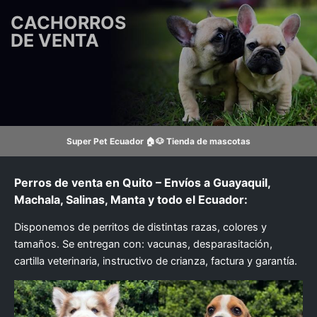
Ir
CACHORROS
al
DE VENTA
contenido
Super Pet Ecuador 🏠🐶 Tienda de mascotas
Perros de venta en Quito – Envíos a Guayaquil,
Machala, Salinas, Manta y todo el Ecuador:
Disponemos de perritos de distintas razas, colores y
tamaños. Se entregan con: vacunas, desparasitación,
cartilla veterinaria, instructivo de crianza, factura y garantía.