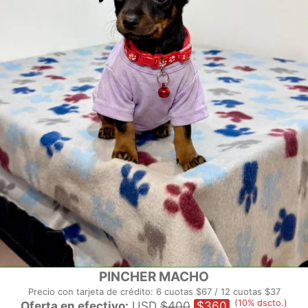
PINCHER MACHO
Precio con tarjeta de crédito: 6 cuotas $67 / 12 cuotas $37
(10% dscto.)
Oferta en efectivo:
USD
$400
$360