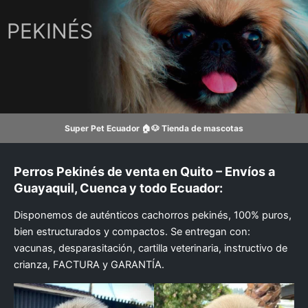
Ir
al
PEKINÉS
contenido
Super Pet Ecuador 🏠🐶 Tienda de mascotas
Perros Pekinés de venta en Quito – Envíos a
Guayaquil, Cuenca y todo Ecuador:
Disponemos de auténticos cachorros pekinés, 100% puros,
bien estructurados y compactos. Se entregan con:
vacunas, desparasitación, cartilla veterinaria, instructivo de
crianza, FACTURA y GARANTÍA.