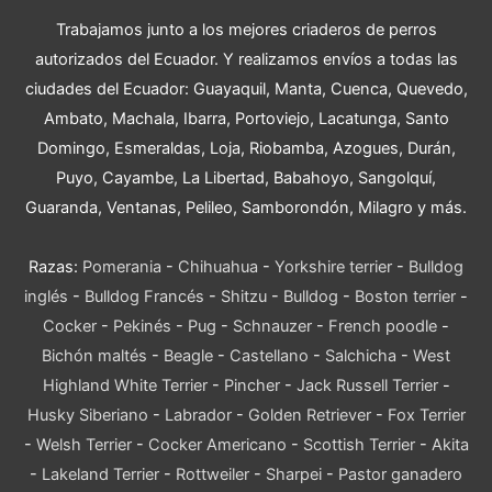
Trabajamos junto a los mejores criaderos de perros
autorizados del Ecuador. Y realizamos envíos a todas las
ciudades del Ecuador: Guayaquil, Manta, Cuenca, Quevedo,
Ambato, Machala, Ibarra, Portoviejo, Lacatunga, Santo
Domingo, Esmeraldas, Loja, Riobamba, Azogues, Durán,
Puyo, Cayambe, La Libertad, Babahoyo, Sangolquí,
Guaranda, Ventanas, Pelileo, Samborondón, Milagro y más.
Razas:
Pomerania
-
Chihuahua
-
Yorkshire terrier
-
Bulldog
inglés
-
Bulldog Francés
-
Shitzu
-
Bulldog
-
Boston terrier
-
Cocker
-
Pekinés
-
Pug
-
Schnauzer
-
French poodle
-
Bichón maltés
-
Beagle
-
Castellano
-
Salchicha
-
West
Highland White Terrier
-
Pincher
-
Jack Russell Terrier
-
Husky Siberiano
-
Labrador
-
Golden Retriever
-
Fox Terrier
-
Welsh Terrier
-
Cocker Americano
-
Scottish Terrier
-
Akita
-
Lakeland Terrier
-
Rottweiler
-
Sharpei
-
Pastor ganadero