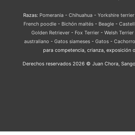
Razas:
Pomerania
-
Chihuahua
-
Yorkshire terrier
French poodle
-
Bichón maltés
-
Beagle
-
Castel
Golden Retriever
-
Fox Terrier
-
Welsh Terrier
australiano
-
Gatos siameses
-
Gatos
-
Cachorro
para competencia, crianza, exposición 
Derechos reservados 2026 © Juan Chora, Sangolqu