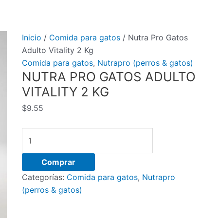
Inicio
/
Comida para gatos
/ Nutra Pro Gatos
Adulto Vitality 2 Kg
Comida para gatos
,
Nutrapro (perros & gatos)
NUTRA PRO GATOS ADULTO
VITALITY 2 KG
$
9.55
Nutra
Pro
Gatos
Comprar
Adulto
Categorías:
Comida para gatos
,
Nutrapro
Vitality
(perros & gatos)
2
Kg