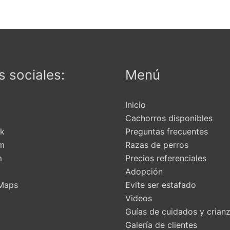
en
la
página
de
producto
 sociales:
Menú
Inicio
Cachorros disponibles
k
Preguntas frecuentes
am
Razas de perros
m
Precios referenciales
t
Adopción
Maps
Evite ser estafado
Videos
Guías de cuidados y crian
Galería de clientes