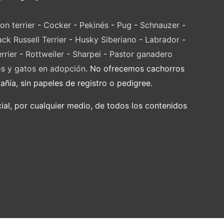
on terrier
-
Cocker
-
Pekinés
-
Pug
-
Schnauzer
-
ack Russell Terrier
-
Husky Siberiano
-
Labrador
-
rrier
-
Rottweiler
-
Sharpei
-
Pastor ganadero
os y gatos en adopción
. No ofrecemos cachorros
ía, sin papeles de registro o pedigree.
al, por cualquier medio, de todos los contenidos