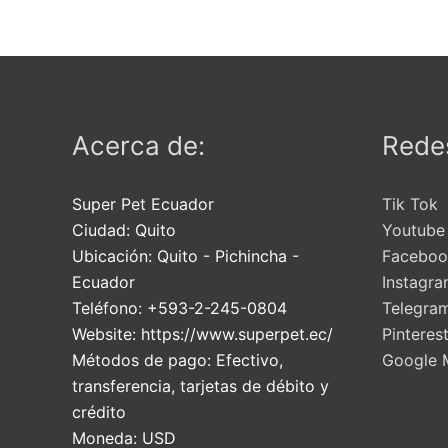
en
la
página
de
producto
Acerca de:
Redes
Super Pet Ecuador
Tik Tok
Ciudad:
Quito
Youtube
Ubicación:
Quito
-
Pichincha
-
Faceboo
Ecuador
Instagr
Teléfono:
+593-2-245-0804
Telegra
Website:
https://www.superpet.ec/
Pinteres
Métodos de pago:
Efectivo,
Google 
transferencia, tarjetas de débito y
crédito
Moneda:
USD