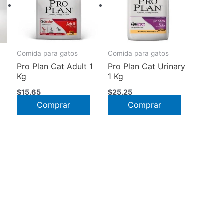
Comida para gatos
Comida para gatos
Pro Plan Cat Adult 1
Pro Plan Cat Urinary
Kg
1 Kg
$
15.65
$
25.25
Este
s:
Comprar
Comprar
producto
tiene
múltiples
6
variantes.
Las
opciones
se
pueden
elegir