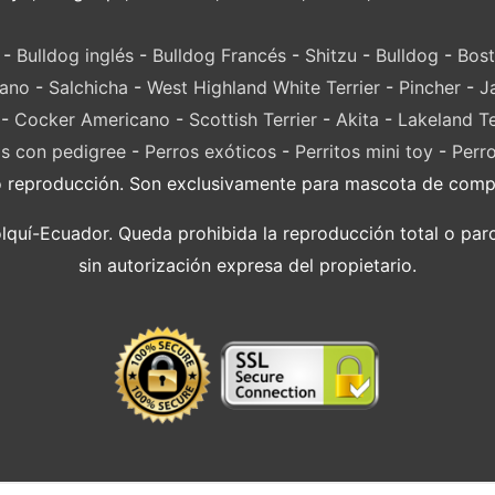
-
Bulldog inglés
-
Bulldog Francés
-
Shitzu
-
Bulldog
-
Bost
lano
-
Salchicha
-
West Highland White Terrier
-
Pincher
-
J
-
Cocker Americano
-
Scottish Terrier
-
Akita
-
Lakeland Te
s con pedigree
-
Perros exóticos
-
Perritos mini toy
-
Perr
o reproducción. Son exclusivamente para mascota de compañ
í-Ecuador. Queda prohibida la reproducción total o parci
sin autorización expresa del propietario.