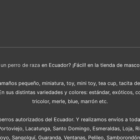
r
un perro de raza
en Ecuador? ¡Fácil! en la tienda de masco
años pequeño, miniatura, toy, mini toy, tea cup, tacita d
 sus distintas variedades y colores: estándar, exóticos, c
tricolor, merle, blue, marrón etc.
perros autorizados del Ecuador. Y realizamos envíos a toda
Portoviejo, Lacatunga, Santo Domingo, Esmeraldas, Loja, 
oyo, Sangolquí, Guaranda, Ventanas, Pelileo, Samborondón