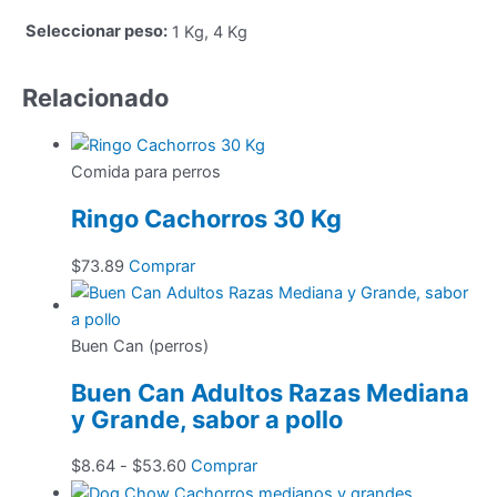
Seleccionar peso:
1 Kg, 4 Kg
Relacionado
Comida para perros
Ringo Cachorros 30 Kg
$
73.89
Comprar
Buen Can (perros)
Buen Can Adultos Razas Mediana
y Grande, sabor a pollo
Rango
Este
$
8.64
-
$
53.60
Comprar
de
producto