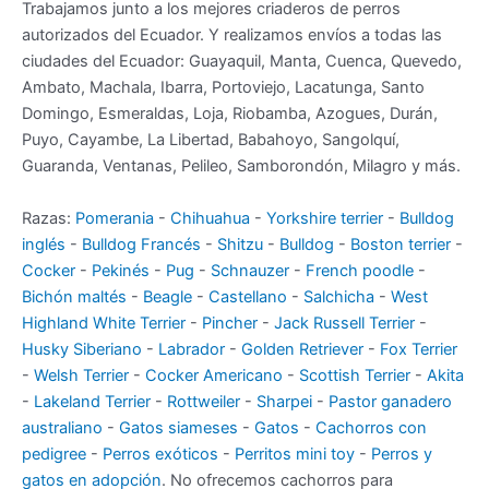
Trabajamos junto a los mejores criaderos de perros
autorizados del Ecuador. Y realizamos envíos a todas las
ciudades del Ecuador: Guayaquil, Manta, Cuenca, Quevedo,
Ambato, Machala, Ibarra, Portoviejo, Lacatunga, Santo
Domingo, Esmeraldas, Loja, Riobamba, Azogues, Durán,
Puyo, Cayambe, La Libertad, Babahoyo, Sangolquí,
Guaranda, Ventanas, Pelileo, Samborondón, Milagro y más.
Razas:
Pomerania
-
Chihuahua
-
Yorkshire terrier
-
Bulldog
inglés
-
Bulldog Francés
-
Shitzu
-
Bulldog
-
Boston terrier
-
Cocker
-
Pekinés
-
Pug
-
Schnauzer
-
French poodle
-
Bichón maltés
-
Beagle
-
Castellano
-
Salchicha
-
West
Highland White Terrier
-
Pincher
-
Jack Russell Terrier
-
Husky Siberiano
-
Labrador
-
Golden Retriever
-
Fox Terrier
-
Welsh Terrier
-
Cocker Americano
-
Scottish Terrier
-
Akita
-
Lakeland Terrier
-
Rottweiler
-
Sharpei
-
Pastor ganadero
australiano
-
Gatos siameses
-
Gatos
-
Cachorros con
pedigree
-
Perros exóticos
-
Perritos mini toy
-
Perros y
gatos en adopción
. No ofrecemos cachorros para