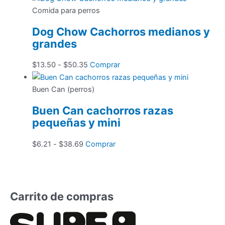
precios:
tiene
Comida para perros
desde
múltiples
Dog Chow Cachorros medianos y
$8.64
variantes.
grandes
hasta
Las
$53.60
opciones
Rango
Este
$
13.50
-
$
50.35
Comprar
se
de
producto
pueden
precios:
tiene
Buen Can (perros)
elegir
desde
múltiples
en
Buen Can cachorros razas
$13.50
variantes.
la
pequeñas y mini
hasta
Las
página
$50.35
opciones
de
Rango
Este
$
6.21
-
$
38.69
Comprar
se
producto
de
producto
pueden
precios:
tiene
elegir
desde
múltiples
en
$6.21
variantes.
Carrito de compras
la
hasta
Las
página
$38.69
opciones
de