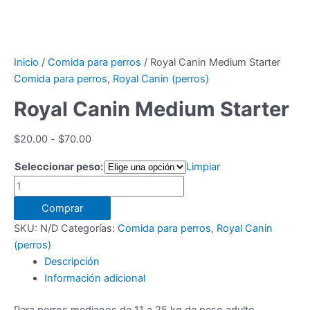
Ir
al
contenido
Inicio
/
Comida para perros
/ Royal Canin Medium Starter
Comida para perros
,
Royal Canin (perros)
Royal Canin Medium Starter
Rango
$
20.00
-
$
70.00
de
Seleccionar peso:
Limpiar
precios:
Royal
desde
Canin
$20.00
Comprar
Medium
hasta
SKU:
N/D
Categorías:
Comida para perros
,
Royal Canin
Starter
$70.00
(perros)
cantidad
Descripción
Información adicional
Para perros medianos de 11 a 25 kg de peso adulto.