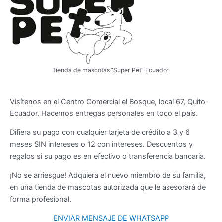
se
producto
pueden
elegir
en
la
página
Tienda de mascotas “Super Pet” Ecuador.
de
producto
Visítenos en el Centro Comercial el Bosque, local 67, Quito-
Ecuador. Hacemos entregas personales en todo el país.
Difiera su pago con cualquier tarjeta de crédito a 3 y 6
meses SIN intereses o 12 con intereses. Descuentos y
regalos si su pago es en efectivo o transferencia bancaria.
¡No se arriesgue! Adquiera el nuevo miembro de su familia,
en una tienda de mascotas autorizada que le asesorará de
forma profesional.
ENVIAR MENSAJE DE WHATSAPP