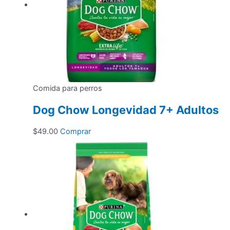
de
se
producto
pueden
elegir
en
la
página
de
Comida para perros
producto
Dog Chow Longevidad 7+ Adultos
$
49.00
Comprar