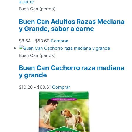
Buen Can (perros)
Buen Can Adultos Razas Mediana
y Grande, sabor a carne
Rango
Este
$
8.64
-
$
53.60
Comprar
de
producto
precios:
tiene
Buen Can (perros)
desde
múltiples
Buen Can Cachorro raza mediana
$8.64
variantes.
y grande
hasta
Las
$53.60
opciones
Rango
Este
$
10.20
-
$
63.61
Comprar
se
de
producto
pueden
precios:
tiene
elegir
desde
múltiples
en
$10.20
variantes.
la
hasta
Las
página
$63.61
opciones