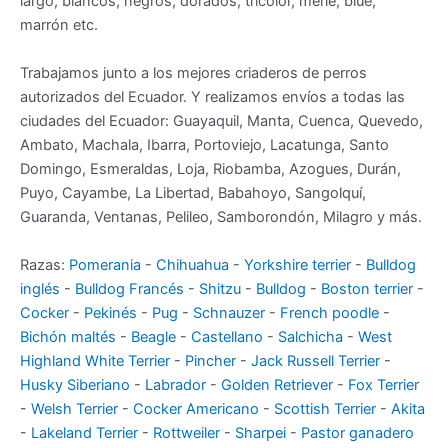
largo, blancos, negros, dorados, tricolor, merle, blue,
marrón etc.
Trabajamos junto a los mejores criaderos de perros
autorizados del Ecuador. Y realizamos envíos a todas las
ciudades del Ecuador: Guayaquil, Manta, Cuenca, Quevedo,
Ambato, Machala, Ibarra, Portoviejo, Lacatunga, Santo
Domingo, Esmeraldas, Loja, Riobamba, Azogues, Durán,
Puyo, Cayambe, La Libertad, Babahoyo, Sangolquí,
Guaranda, Ventanas, Pelileo, Samborondón, Milagro y más.
Razas:
Pomerania
-
Chihuahua
-
Yorkshire terrier
-
Bulldog
inglés
-
Bulldog Francés
-
Shitzu
-
Bulldog
-
Boston terrier
-
Cocker
-
Pekinés
-
Pug
-
Schnauzer
-
French poodle
-
Bichón maltés
-
Beagle
-
Castellano
-
Salchicha
-
West
Highland White Terrier
-
Pincher
-
Jack Russell Terrier
-
Husky Siberiano
-
Labrador
-
Golden Retriever
-
Fox Terrier
-
Welsh Terrier
-
Cocker Americano
-
Scottish Terrier
-
Akita
-
Lakeland Terrier
-
Rottweiler
-
Sharpei
-
Pastor ganadero