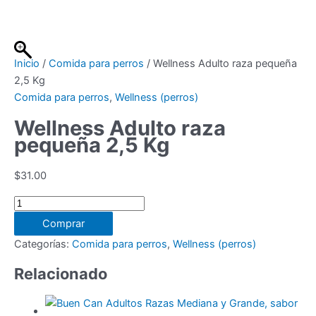
Ir
al
contenido
Inicio
/
Comida para perros
/ Wellness Adulto raza pequeña
2,5 Kg
Comida para perros
,
Wellness (perros)
Wellness Adulto raza
pequeña 2,5 Kg
$
31.00
Wellness
Adulto
Comprar
raza
Categorías:
Comida para perros
,
Wellness (perros)
pequeña
2,5
Relacionado
Kg
cantidad