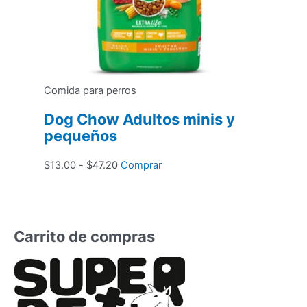
Comida para perros
Dog Chow Adultos minis y
pequeños
Rango
Este
$
13.00
-
$
47.20
Comprar
de
producto
precios:
tiene
desde
múltiples
$13.00
variantes.
Carrito de compras
hasta
Las
$47.20
opciones
se
pueden