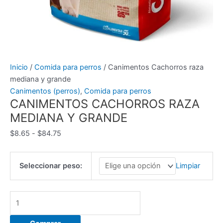
Inicio
/
Comida para perros
/ Canimentos Cachorros raza
mediana y grande
Canimentos (perros)
,
Comida para perros
CANIMENTOS CACHORROS RAZA
MEDIANA Y GRANDE
Rango
$
8.65
-
$
84.75
de
precios:
Seleccionar peso:
Limpiar
desde
$8.65
hasta
Canimentos
$84.75
Cachorros
raza