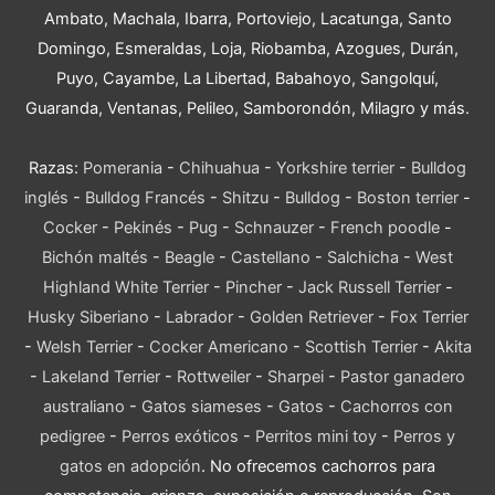
Ambato, Machala, Ibarra, Portoviejo, Lacatunga, Santo
Domingo, Esmeraldas, Loja, Riobamba, Azogues, Durán,
Puyo, Cayambe, La Libertad, Babahoyo, Sangolquí,
Guaranda, Ventanas, Pelileo, Samborondón, Milagro y más.
Razas:
Pomerania
-
Chihuahua
-
Yorkshire terrier
-
Bulldog
inglés
-
Bulldog Francés
-
Shitzu
-
Bulldog
-
Boston terrier
-
Cocker
-
Pekinés
-
Pug
-
Schnauzer
-
French poodle
-
Bichón maltés
-
Beagle
-
Castellano
-
Salchicha
-
West
Highland White Terrier
-
Pincher
-
Jack Russell Terrier
-
Husky Siberiano
-
Labrador
-
Golden Retriever
-
Fox Terrier
-
Welsh Terrier
-
Cocker Americano
-
Scottish Terrier
-
Akita
-
Lakeland Terrier
-
Rottweiler
-
Sharpei
-
Pastor ganadero
australiano
-
Gatos siameses
-
Gatos
-
Cachorros con
pedigree
-
Perros exóticos
-
Perritos mini toy
-
Perros y
gatos en adopción
. No ofrecemos cachorros para