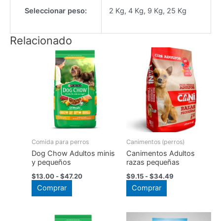
Seleccionar peso:
2 Kg, 4 Kg, 9 Kg, 25 Kg
Relacionado
Comida para perros
Canimentos (perros)
Dog Chow Adultos minis
Canimentos Adultos
y pequeños
razas pequeñas
Rango
Rango
$
13.00
-
$
47.20
$
9.15
-
$
34.49
de
de
Este
Este
Comprar
Comprar
precios:
precios:
producto
desde
producto
desde
$13.00
$9.15
tiene
tiene
hasta
hasta