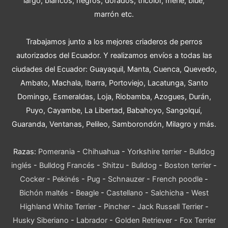
largo, blancos, negros, dorados, tricolor, merle, blue,
marrón etc.
Trabajamos junto a los mejores criaderos de perros
autorizados del Ecuador. Y realizamos envíos a todas las
ciudades del Ecuador: Guayaquil, Manta, Cuenca, Quevedo,
Ambato, Machala, Ibarra, Portoviejo, Lacatunga, Santo
Domingo, Esmeraldas, Loja, Riobamba, Azogues, Durán,
Puyo, Cayambe, La Libertad, Babahoyo, Sangolquí,
Guaranda, Ventanas, Pelileo, Samborondón, Milagro y más.
Razas:
Pomerania
-
Chihuahua
-
Yorkshire terrier
-
Bulldog
inglés
-
Bulldog Francés
-
Shitzu
-
Bulldog
-
Boston terrier
-
Cocker
-
Pekinés
-
Pug
-
Schnauzer
-
French poodle
-
Bichón maltés
-
Beagle
-
Castellano
-
Salchicha
-
West
Highland White Terrier
-
Pincher
-
Jack Russell Terrier
-
Husky Siberiano
-
Labrador
-
Golden Retriever
-
Fox Terrier