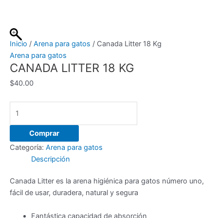
Ir
al
contenido
Inicio
/
Arena para gatos
/ Canada Litter 18 Kg
Arena para gatos
CANADA LITTER 18 KG
$
40.00
Canada
Litter
18
Comprar
Kg
Categoría:
Arena para gatos
cantidad
Descripción
Canada Litter es la arena higiénica para gatos número uno,
fácil de usar, duradera, natural y segura
Fantástica capacidad de absorción