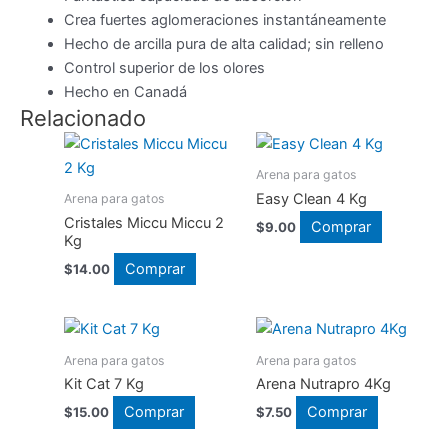
Crea fuertes aglomeraciones instantáneamente
Hecho de arcilla pura de alta calidad; sin relleno
Control superior de los olores
Hecho en Canadá
Relacionado
Arena para gatos
Easy Clean 4 Kg
Arena para gatos
Cristales Miccu Miccu 2
Comprar
$
9.00
Kg
Comprar
$
14.00
Arena para gatos
Arena para gatos
Kit Cat 7 Kg
Arena Nutrapro 4Kg
Este
Comprar
Comprar
$
15.00
$
7.50
producto