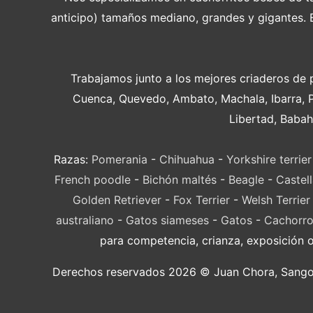
anticipo) tamaños mediano, grandes y gigantes. En
Trabajamos junto a los mejores criaderos de 
Cuenca, Quevedo, Ambato, Machala, Ibarra, 
Libertad, Babah
Razas:
Pomerania
-
Chihuahua
-
Yorkshire terrier
French poodle
-
Bichón maltés
-
Beagle
-
Castel
Golden Retriever
-
Fox Terrier
-
Welsh Terrier
australiano
-
Gatos siameses
-
Gatos
-
Cachorro
para competencia, crianza, exposición 
Derechos reservados 2026 © Juan Chora, Sangolqu