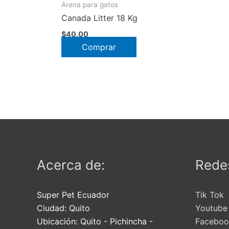
en
Arena para gatos
la
Canada Litter 18 Kg
página
$
40.00
de
Comprar
producto
Acerca de:
Redes
Super Pet Ecuador
Tik Tok
Ciudad:
Quito
Youtube
Ubicación:
Quito
-
Pichincha
-
Faceboo