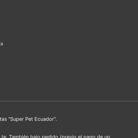
za
tas "Super Pet Ecuador".
e te. También bajo pedido (previo el pago de un