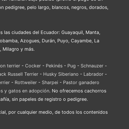
on pedigree, pelo largo, blancos, negros, dorados,
s las ciudades del Ecuador: Guayaquil, Manta,
Riobamba, Azogues, Durán, Puyo, Cayambe, La
, Milagro y más.
on terrier
-
Cocker
-
Pekinés
-
Pug
-
Schnauzer
-
ack Russell Terrier
-
Husky Siberiano
-
Labrador
-
rrier
-
Rottweiler
-
Sharpei
-
Pastor ganadero
os y gatos en adopción
. No ofrecemos cachorros
ía, sin papeles de registro o pedigree.
al, por cualquier medio, de todos los contenidos