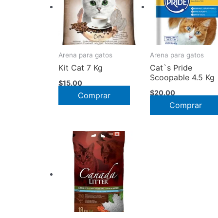
Arena para gatos
Arena para gatos
Kit Cat 7 Kg
Cat`s Pride
Scoopable 4.5 Kg
$
15.00
$
20.00
Este
Comprar
Comprar
producto
tiene
múltiples
variantes.
Las
opciones
se
pueden
elegir