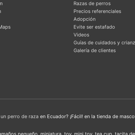
am
Razas de perros
m
Precios referenciales
t
Adopción
Maps
Evite ser estafado
Videos
Guías de cuidados y crian
Galería de clientes
r
un perro de raza
en Ecuador? ¡Fácil! en la tienda de masco
años pequeño, miniatura, toy, mini toy, tea cup, tacita d