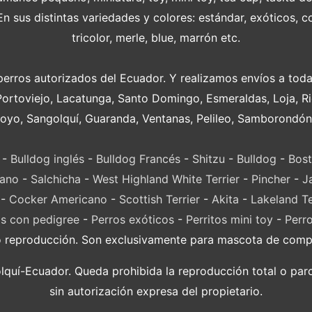
 sus distintas variedades y colores: estándar, exóticos, c
tricolor, merle, blue, marrón etc.
perros autorizados del Ecuador. Y realizamos envíos a toda
Portoviejo, Lacatunga, Santo Domingo, Esmeraldas, Loja, 
oyo, Sangolquí, Guaranda, Ventanas, Pelileo, Samborondón
-
Bulldog inglés
-
Bulldog Francés
-
Shitzu
-
Bulldog
-
Bost
lano
-
Salchicha
-
West Highland White Terrier
-
Pincher
-
J
-
Cocker Americano
-
Scottish Terrier
-
Akita
-
Lakeland Te
s con pedigree
-
Perros exóticos
-
Perritos mini toy
-
Perr
o reproducción. Son exclusivamente para mascota de compañ
í-Ecuador. Queda prohibida la reproducción total o parci
sin autorización expresa del propietario.