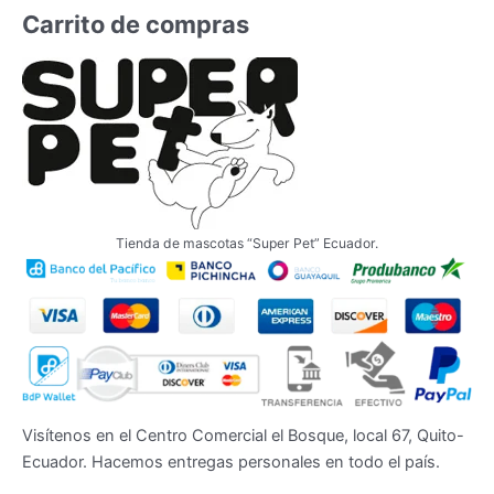
Carrito de compras
en
la
página
de
producto
Tienda de mascotas “Super Pet” Ecuador.
Visítenos en el Centro Comercial el Bosque, local 67, Quito-
Ecuador. Hacemos entregas personales en todo el país.