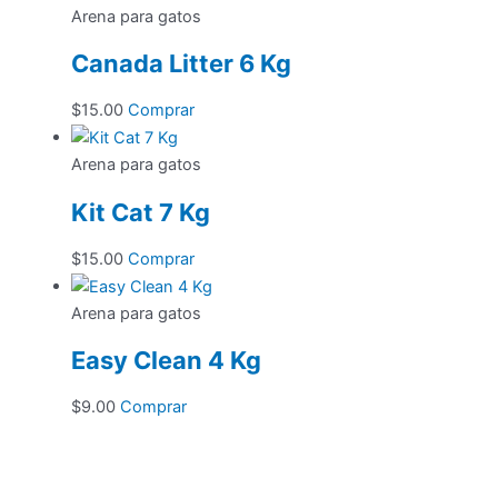
Arena para gatos
Canada Litter 6 Kg
$
15.00
Comprar
Arena para gatos
Kit Cat 7 Kg
Este
$
15.00
Comprar
producto
tiene
Arena para gatos
múltiples
Easy Clean 4 Kg
variantes.
Las
$
9.00
Comprar
opciones
se
pueden
elegir