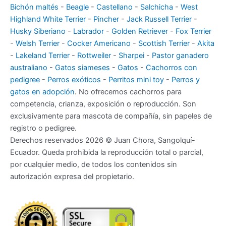
Bichón maltés
-
Beagle
-
Castellano
-
Salchicha
-
West
Highland White Terrier
-
Pincher
-
Jack Russell Terrier
-
Husky Siberiano
-
Labrador
-
Golden Retriever
-
Fox Terrier
-
Welsh Terrier
-
Cocker Americano
-
Scottish Terrier
-
Akita
-
Lakeland Terrier
-
Rottweiler
-
Sharpei
-
Pastor ganadero
australiano
-
Gatos siameses
-
Gatos
-
Cachorros con
pedigree
-
Perros exóticos
-
Perritos mini toy
-
Perros y
gatos en adopción
. No ofrecemos cachorros para
competencia, crianza, exposición o reproducción. Son
exclusivamente para mascota de compañía, sin papeles de
registro o pedigree.
Derechos reservados 2026 © Juan Chora, Sangolquí-
Ecuador. Queda prohibida la reproducción total o parcial,
por cualquier medio, de todos los contenidos sin
autorización expresa del propietario.