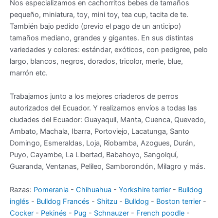
Nos especializamos en cachorritos bebes de tamaños
pequeño, miniatura, toy, mini toy, tea cup, tacita de te.
También bajo pedido (previo el pago de un anticipo)
tamaños mediano, grandes y gigantes. En sus distintas
variedades y colores: estándar, exóticos, con pedigree, pelo
largo, blancos, negros, dorados, tricolor, merle, blue,
marrón etc.
Trabajamos junto a los mejores criaderos de perros
autorizados del Ecuador. Y realizamos envíos a todas las
ciudades del Ecuador: Guayaquil, Manta, Cuenca, Quevedo,
Ambato, Machala, Ibarra, Portoviejo, Lacatunga, Santo
Domingo, Esmeraldas, Loja, Riobamba, Azogues, Durán,
Puyo, Cayambe, La Libertad, Babahoyo, Sangolquí,
Guaranda, Ventanas, Pelileo, Samborondón, Milagro y más.
Razas:
Pomerania
-
Chihuahua
-
Yorkshire terrier
-
Bulldog
inglés
-
Bulldog Francés
-
Shitzu
-
Bulldog
-
Boston terrier
-
Cocker
-
Pekinés
-
Pug
-
Schnauzer
-
French poodle
-