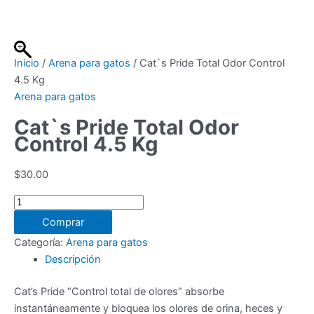
Ir
al
contenido
Inicio
/
Arena para gatos
/ Cat`s Pride Total Odor Control
4.5 Kg
Arena para gatos
Cat`s Pride Total Odor
Control 4.5 Kg
$
30.00
Cat`s
Pride
Comprar
Total
Categoría:
Arena para gatos
Odor
Descripción
Control
4.5
Cat’s Pride “Control total de olores” absorbe
Kg
instantáneamente y bloquea los olores de orina, heces y