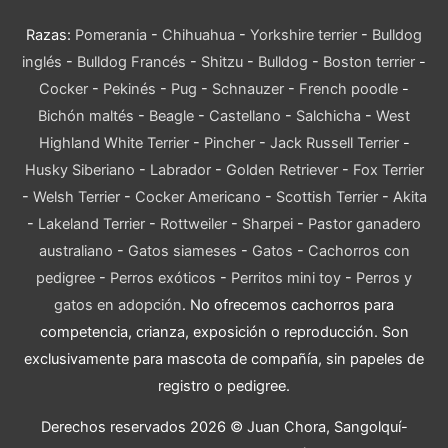
Razas:
Pomerania
-
Chihuahua
-
Yorkshire terrier
-
Bulldog
inglés
-
Bulldog Francés
-
Shitzu
-
Bulldog
-
Boston terrier
-
Cocker
-
Pekinés
-
Pug
-
Schnauzer
-
French poodle
-
Bichón maltés
-
Beagle
-
Castellano
-
Salchicha
-
West
Highland White Terrier
-
Pincher
-
Jack Russell Terrier
-
Husky Siberiano
-
Labrador
-
Golden Retriever
-
Fox Terrier
-
Welsh Terrier
-
Cocker Americano
-
Scottish Terrier
-
Akita
-
Lakeland Terrier
-
Rottweiler
-
Sharpei
-
Pastor ganadero
australiano
-
Gatos siameses
-
Gatos
-
Cachorros con
pedigree
-
Perros exóticos
-
Perritos mini toy
-
Perros y
gatos en adopción
. No ofrecemos cachorros para
competencia, crianza, exposición o reproducción. Son
exclusivamente para mascota de compañía, sin papeles de
registro o pedigree.
Derechos reservados 2026 © Juan Chora, Sangolquí-