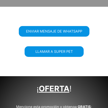
ENVIAR MENSAJE DE WHATSAPP
LLAMAR A SUPER PET
¡
OFERTA
!
Mencione esta promoción y obtenga
GRATIS
: