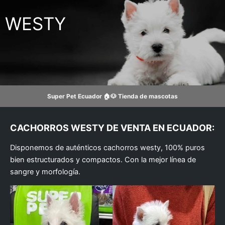
Ir
al
WESTY
contenido
Super Pet Ecuador 🏠🐶 Tienda de mascotas
CACHORROS WESTY DE VENTA EN ECUADOR:
Disponemos de auténticos cachorros westy, 100% puros
bien estructurados y compactos. Con la mejor línea de
sangre y morfología.