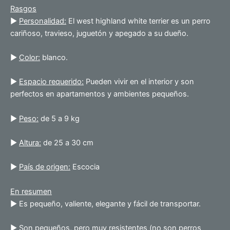
Rasgos
►
Personalidad:
El west highland white terrier es un perro
cariñoso, travieso, juguetón y apegado a su dueño.
►
Color:
blanco.
►
Espacio requerido:
Pueden vivir en el interior y son
perfectos en apartamentos y ambientes pequeños.
►
Peso:
de 5 a 9 kg
►
Altura:
de 25 a 30 cm
►
País de origen:
Escocia
En resumen
► Es pequeño, valiente, elegante y fácil de transportar.
► Son pequeños, pero muy resistentes (no son perros