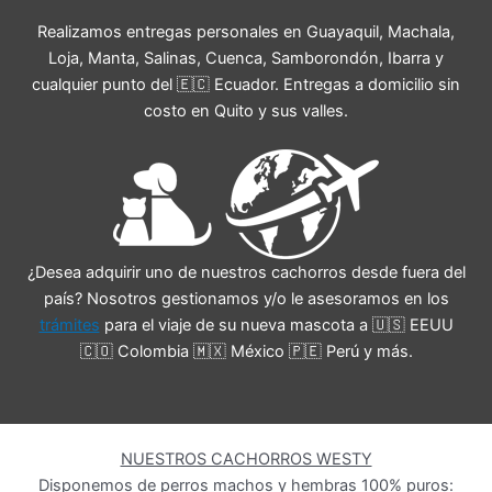
Realizamos entregas personales en Guayaquil, Machala,
Loja, Manta, Salinas, Cuenca, Samborondón, Ibarra y
cualquier punto del 🇪🇨 Ecuador. Entregas a domicilio sin
costo en Quito y sus valles.
¿Desea adquirir uno de nuestros cachorros desde fuera del
país? Nosotros gestionamos y/o le asesoramos en los
trámites
para el viaje de su nueva mascota a 🇺🇸 EEUU
🇨🇴 Colombia 🇲🇽 México 🇵🇪 Perú y más.
NUESTROS CACHORROS WESTY
Disponemos de perros machos y hembras 100% puros: