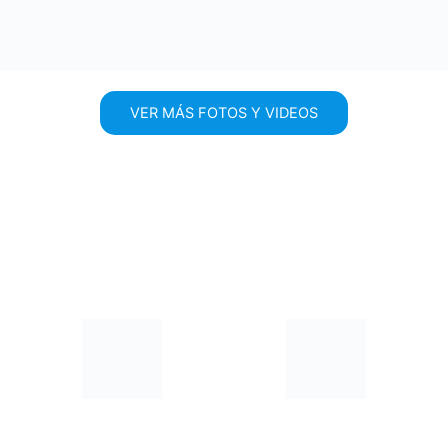
VER MÁS FOTOS Y VIDEOS
¿ES SEGURO COMPRAR MI CACHORRO EN SUPER PET?
Somos una tienda física en el
Tenemos más de 300.000
Centro Comercial el Bosque,
seguidores en nuestras redes