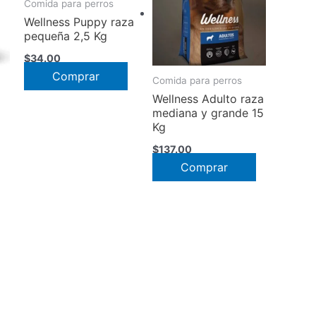
Comida para perros
Wellness Puppy raza
pequeña 2,5 Kg
$
34.00
Comprar
Comida para perros
Wellness Adulto raza
mediana y grande 15
Kg
o
$
137.00
Este
Comprar
os:
e
producto
5
tiene
múltiples
75
variantes.
Las
opciones
se
pueden