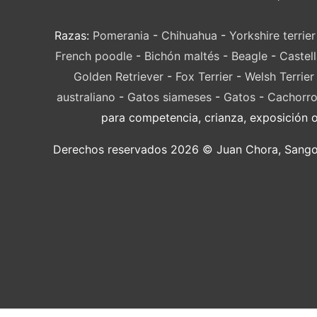
Razas:
Pomerania
-
Chihuahua
-
Yorkshire terrier
French poodle
-
Bichón maltés
-
Beagle
-
Castel
Golden Retriever
-
Fox Terrier
-
Welsh Terrier
australiano
-
Gatos siameses
-
Gatos
-
Cachorro
para competencia, crianza, exposición 
Derechos reservados 2026 © Juan Chora, Sangolqu