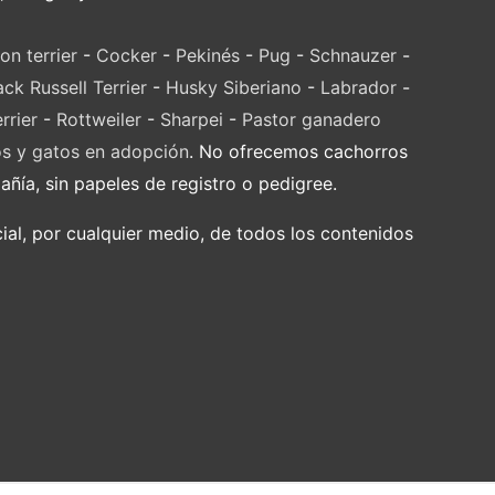
on terrier
-
Cocker
-
Pekinés
-
Pug
-
Schnauzer
-
ack Russell Terrier
-
Husky Siberiano
-
Labrador
-
rrier
-
Rottweiler
-
Sharpei
-
Pastor ganadero
os y gatos en adopción
. No ofrecemos cachorros
ía, sin papeles de registro o pedigree.
al, por cualquier medio, de todos los contenidos