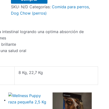
medianos
SKU:
N/D
Categorías:
Comida para perros
,
y
Dog Chow (perros)
grandes
cantidad
ra intestinal logrando una optima absorción de
rmes
brillante
 una salud oral
8 Kg, 22,7 Kg