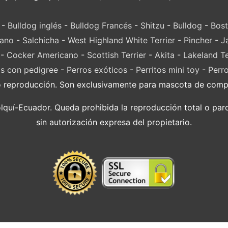
-
Bulldog inglés
-
Bulldog Francés
-
Shitzu
-
Bulldog
-
Bost
lano
-
Salchicha
-
West Highland White Terrier
-
Pincher
-
J
-
Cocker Americano
-
Scottish Terrier
-
Akita
-
Lakeland Te
s con pedigree
-
Perros exóticos
-
Perritos mini toy
-
Perr
o reproducción. Son exclusivamente para mascota de compañ
í-Ecuador. Queda prohibida la reproducción total o parci
sin autorización expresa del propietario.