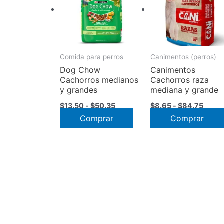
Comida para perros
Canimentos (perros)
Dog Chow
Canimentos
Cachorros medianos
Cachorros raza
y grandes
mediana y grande
Rango
Rang
$
13.50
-
$
50.35
$
8.65
-
$
84.75
de
de
Este
Comprar
Comprar
precios:
preci
desde
desd
producto
$13.50
$8.6
tiene
hasta
hasta
múltiples
$50.35
$84.
variantes.
Las
opciones
se
pueden