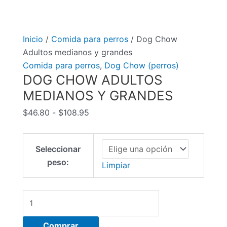
Inicio
/
Comida para perros
/ Dog Chow
Adultos medianos y grandes
Comida para perros
,
Dog Chow (perros)
DOG CHOW ADULTOS
MEDIANOS Y GRANDES
Rango
$
46.80
-
$
108.95
de
precios:
Seleccionar
desde
peso:
$46.80
Limpiar
hasta
$108.95
Dog
Chow
Adultos
Comprar