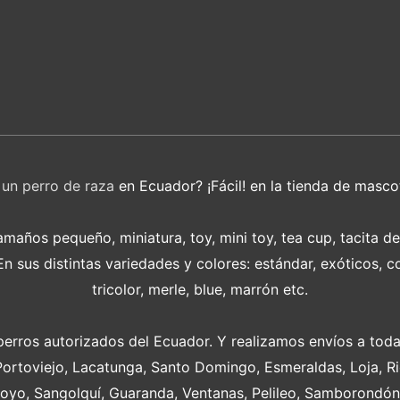
r
un perro de raza
en Ecuador? ¡Fácil! en la tienda de masco
años pequeño, miniatura, toy, mini toy, tea cup, tacita d
 sus distintas variedades y colores: estándar, exóticos, c
tricolor, merle, blue, marrón etc.
perros autorizados del Ecuador. Y realizamos envíos a toda
Portoviejo, Lacatunga, Santo Domingo, Esmeraldas, Loja, 
oyo, Sangolquí, Guaranda, Ventanas, Pelileo, Samborondón