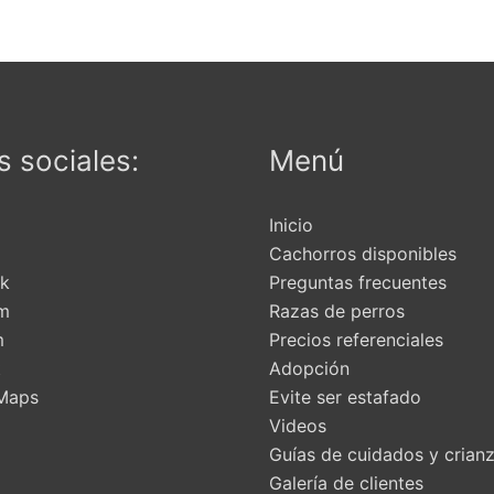
elegir
en
la
página
de
 sociales:
Menú
producto
Inicio
Cachorros disponibles
k
Preguntas frecuentes
am
Razas de perros
m
Precios referenciales
t
Adopción
Maps
Evite ser estafado
Videos
Guías de cuidados y crian
Galería de clientes