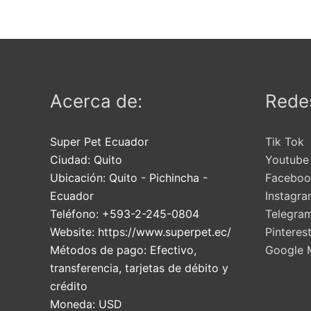
elegir
en
la
página
de
Acerca de:
Redes
producto
Super Pet Ecuador
Tik Tok
Ciudad:
Quito
Youtube
Ubicación:
Quito
-
Pichincha
-
Faceboo
Ecuador
Instagr
Teléfono:
+593-2-245-0804
Telegra
Website:
https://www.superpet.ec/
Pinteres
Métodos de pago:
Efectivo,
Google 
transferencia, tarjetas de débito y
crédito
Moneda:
USD