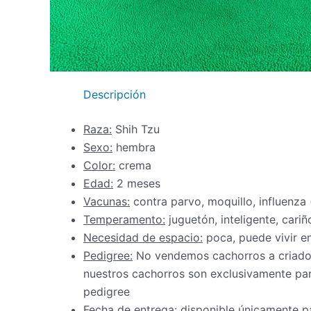
Descripción
Raza:
Shih Tzu
Sexo:
hembra
Color:
crema
Edad:
2 meses
Vacunas:
contra parvo, moquillo, influenza
Temperamento:
juguetón, inteligente, cariño
Necesidad de espacio:
poca, puede vivir 
Pedigree:
No vendemos cachorros a criadore
nuestros cachorros son exclusivamente par
pedigree
Fecha de entrega:
disponible únicamente pa