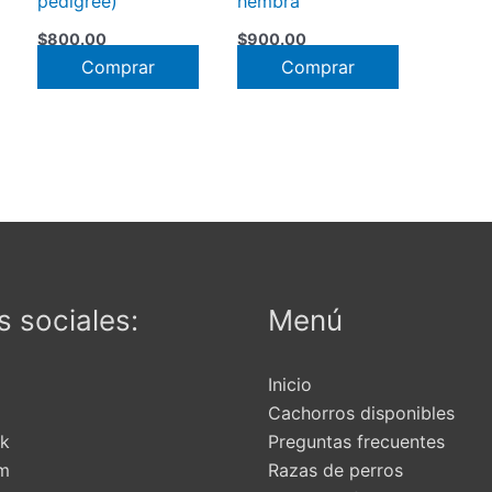
pedigree)
hembra
$
800.00
$
900.00
Comprar
Comprar
 sociales:
Menú
Inicio
Cachorros disponibles
k
Preguntas frecuentes
am
Razas de perros