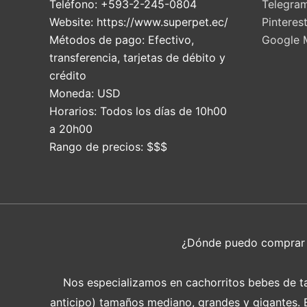
Teléfono:
+593-2-245-0804
Telegra
Website:
https://www.superpet.ec/
Pinteres
Métodos de pago:
Efectivo,
Google 
transferencia, tarjetas de débito y
crédito
Moneda:
USD
Horarios:
Todos los días de 10h00
a 20h00
Rango de precios:
$$$
¿Dónde puedo compra
Nos especializamos en cachorritos bebes de tam
anticipo) tamaños mediano, grandes y gigantes. En