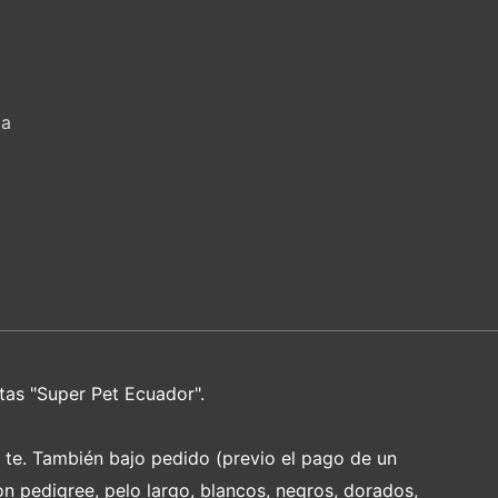
za
tas "Super Pet Ecuador".
e te. También bajo pedido (previo el pago de un
on pedigree, pelo largo, blancos, negros, dorados,