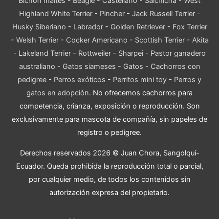
Bichón maltés
-
Beagle
-
Castellano
-
Salchicha
-
West
Highland White Terrier
-
Pincher
-
Jack Russell Terrier
-
Husky Siberiano
-
Labrador
-
Golden Retriever
-
Fox Terrier
-
Welsh Terrier
-
Cocker Americano
-
Scottish Terrier
-
Akita
-
Lakeland Terrier
-
Rottweiler
-
Sharpei
-
Pastor ganadero
australiano
-
Gatos siameses
-
Gatos
-
Cachorros con
pedigree
-
Perros exóticos
-
Perritos mini toy
-
Perros y
gatos en adopción
. No ofrecemos cachorros para
competencia, crianza, exposición o reproducción. Son
exclusivamente para mascota de compañía, sin papeles de
registro o pedigree.
Derechos reservados 2026 © Juan Chora, Sangolquí-
Ecuador. Queda prohibida la reproducción total o parcial,
por cualquier medio, de todos los contenidos sin
autorización expresa del propietario.