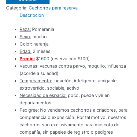
toy
Categoría:
Cachorros para reserva
macho
Descripción
cantidad
Raza:
Pomerania
Sexo:
macho
Color:
naranja
Edad:
2 meses
Precio:
$1600 (reserva con $100)
Vacunas:
vacunas contra parvo, moquillo, influenza
(acorde a su edad)
Temperamento:
j
uguetón, inteligente, amigable,
extrovertido, sociable, activo
Necesidad de espacio:
poco, puede vivir en
departamentos
Pedigree:
No vendemos cachorros a criadores, para
competencia o exposición. Por tal motivo, nuestros
cachorros son exclusivamente para mascota de
compañía, sin papeles de registro o pedigree