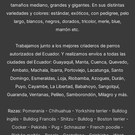
tamaños mediano, grandes y gigantes. En sus distintas
variedades y colores: estándar, exóticos, con pedigree, pelo
largo, blancos, negros, dorados, tricolor, merle, blue,
marrón etc.
Trabajamos junto a los mejores criaderos de perros
autorizados del Ecuador. Y realizamos envíos a todas las
ciudades del Ecuador: Guayaquil, Manta, Cuenca, Quevedo,
Ambato, Machala, Ibarra, Portoviejo, Lacatunga, Santo
Domingo, Esmeraldas, Loja, Riobamba, Azogues, Durán,
Puyo, Cayambe, La Libertad, Babahoyo, Sangolquí,
Guaranda, Ventanas, Pelileo, Samborondón, Milagro y más.
Razas:
Pomerania
-
Chihuahua
-
Yorkshire terrier
-
Bulldog
inglés
-
Bulldog Francés
-
Shitzu
-
Bulldog
-
Boston terrier
-
Cocker
-
Pekinés
-
Pug
-
Schnauzer
-
French poodle
-