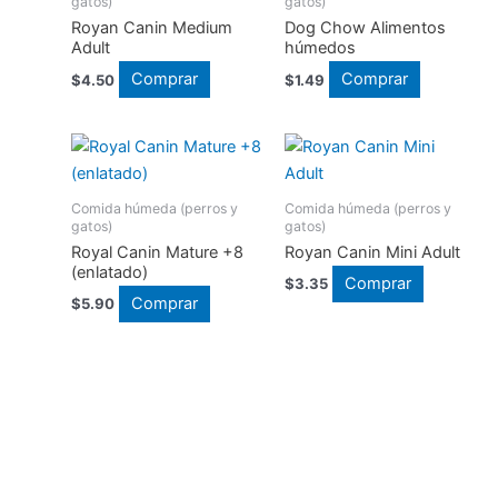
gatos)
gatos)
Royan Canin Medium
Dog Chow Alimentos
Adult
húmedos
Este
Comprar
Comprar
$
4.50
$
1.49
producto
tiene
múltiples
variantes.
Comida húmeda (perros y
Comida húmeda (perros y
Las
gatos)
gatos)
opciones
Royal Canin Mature +8
Royan Canin Mini Adult
se
(enlatado)
Comprar
$
3.35
pueden
Comprar
$
5.90
elegir
en
la
página
de
producto