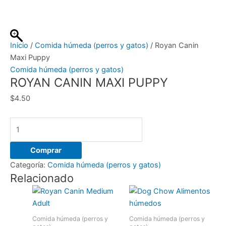
Ir
al
contenido
Inicio
/
Comida húmeda (perros y gatos)
/ Royan Canin
Maxi Puppy
Comida húmeda (perros y gatos)
ROYAN CANIN MAXI PUPPY
$
4.50
Royan
Canin
Maxi
Comprar
Puppy
Categoría:
Comida húmeda (perros y gatos)
cantidad
Relacionado
Comida húmeda (perros y
Comida húmeda (perros y