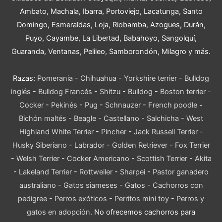
Ambato, Machala, Ibarra, Portoviejo, Lacatunga, Santo
Domingo, Esmeraldas, Loja, Riobamba, Azogues, Durán,
Puyo, Cayambe, La Libertad, Babahoyo, Sangolquí,
Guaranda, Ventanas, Pelileo, Samborondón, Milagro y más.
Razas:
Pomerania
-
Chihuahua
-
Yorkshire terrier
-
Bulldog
inglés
-
Bulldog Francés
-
Shitzu
-
Bulldog
-
Boston terrier
-
Cocker
-
Pekinés
-
Pug
-
Schnauzer
-
French poodle
-
Bichón maltés
-
Beagle
-
Castellano
-
Salchicha
-
West
Highland White Terrier
-
Pincher
-
Jack Russell Terrier
-
Husky Siberiano
-
Labrador
-
Golden Retriever
-
Fox Terrier
-
Welsh Terrier
-
Cocker Americano
-
Scottish Terrier
-
Akita
-
Lakeland Terrier
-
Rottweiler
-
Sharpei
-
Pastor ganadero
australiano
-
Gatos siameses
-
Gatos
-
Cachorros con
pedigree
-
Perros exóticos
-
Perritos mini toy
-
Perros y
gatos en adopción
. No ofrecemos cachorros para