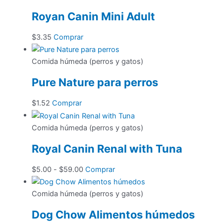
Royan Canin Mini Adult
$
3.35
Comprar
Comida húmeda (perros y gatos)
Pure Nature para perros
$
1.52
Comprar
Comida húmeda (perros y gatos)
Royal Canin Renal with Tuna
Rango
Este
$
5.00
-
$
59.00
Comprar
de
producto
precios:
tiene
Comida húmeda (perros y gatos)
desde
múltiples
Dog Chow Alimentos húmedos
$5.00
variantes.