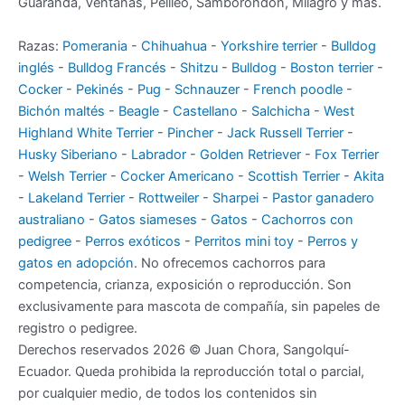
Guaranda, Ventanas, Pelileo, Samborondón, Milagro y más.
Razas:
Pomerania
-
Chihuahua
-
Yorkshire terrier
-
Bulldog
inglés
-
Bulldog Francés
-
Shitzu
-
Bulldog
-
Boston terrier
-
Cocker
-
Pekinés
-
Pug
-
Schnauzer
-
French poodle
-
Bichón maltés
-
Beagle
-
Castellano
-
Salchicha
-
West
Highland White Terrier
-
Pincher
-
Jack Russell Terrier
-
Husky Siberiano
-
Labrador
-
Golden Retriever
-
Fox Terrier
-
Welsh Terrier
-
Cocker Americano
-
Scottish Terrier
-
Akita
-
Lakeland Terrier
-
Rottweiler
-
Sharpei
-
Pastor ganadero
australiano
-
Gatos siameses
-
Gatos
-
Cachorros con
pedigree
-
Perros exóticos
-
Perritos mini toy
-
Perros y
gatos en adopción
. No ofrecemos cachorros para
competencia, crianza, exposición o reproducción. Son
exclusivamente para mascota de compañía, sin papeles de
registro o pedigree.
Derechos reservados 2026 © Juan Chora, Sangolquí-
Ecuador. Queda prohibida la reproducción total o parcial,
por cualquier medio, de todos los contenidos sin