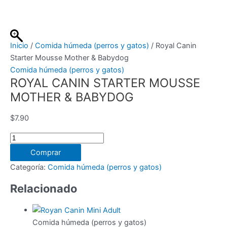
Ir
al
contenido
Inicio
/
Comida húmeda (perros y gatos)
/ Royal Canin
Starter Mousse Mother & Babydog
Comida húmeda (perros y gatos)
ROYAL CANIN STARTER MOUSSE
MOTHER & BABYDOG
$
7.90
Royal
Canin
Comprar
Starter
Categoría:
Comida húmeda (perros y gatos)
Mousse
Mother
Relacionado
&
Babydog
cantidad
Comida húmeda (perros y gatos)