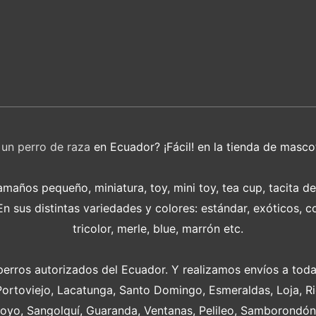
r
un perro de raza
en Ecuador? ¡Fácil! en la tienda de masco
años pequeño, miniatura, toy, mini toy, tea cup, tacita d
 sus distintas variedades y colores: estándar, exóticos, c
tricolor, merle, blue, marrón etc.
perros autorizados del Ecuador. Y realizamos envíos a toda
Portoviejo, Lacatunga, Santo Domingo, Esmeraldas, Loja, 
oyo, Sangolquí, Guaranda, Ventanas, Pelileo, Samborondón