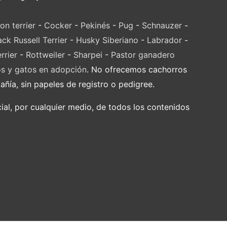
on terrier
-
Cocker
-
Pekinés
-
Pug
-
Schnauzer
-
ack Russell Terrier
-
Husky Siberiano
-
Labrador
-
rrier
-
Rottweiler
-
Sharpei
-
Pastor ganadero
os y gatos en adopción
. No ofrecemos cachorros
ía, sin papeles de registro o pedigree.
al, por cualquier medio, de todos los contenidos