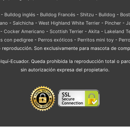
-
Bulldog inglés
-
Bulldog Francés
-
Shitzu
-
Bulldog
-
Bost
lano
-
Salchicha
-
West Highland White Terrier
-
Pincher
-
J
-
Cocker Americano
-
Scottish Terrier
-
Akita
-
Lakeland Te
s con pedigree
-
Perros exóticos
-
Perritos mini toy
-
Perr
o reproducción. Son exclusivamente para mascota de compañ
í-Ecuador. Queda prohibida la reproducción total o parci
sin autorización expresa del propietario.