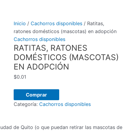
Inicio
/
Cachorros disponibles
/ Ratitas,
ratones domésticos (mascotas) en adopción
Cachorros disponibles
RATITAS, RATONES
DOMÉSTICOS (MASCOTAS)
EN ADOPCIÓN
$
0.01
Ratitas,
Comprar
ratones
Categoría:
Cachorros disponibles
domésticos
(mascotas)
en
iudad de Quito (o que puedan retirar las mascotas de
adopción