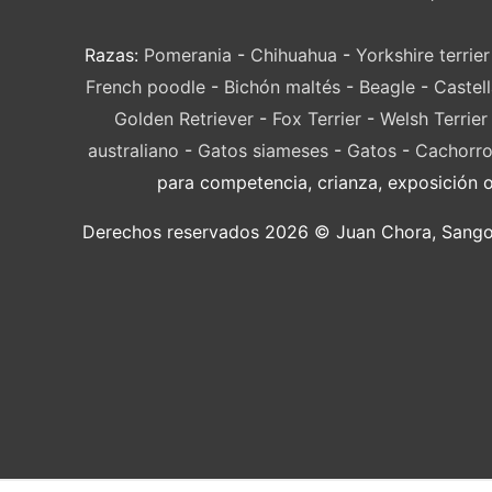
Razas:
Pomerania
-
Chihuahua
-
Yorkshire terrier
French poodle
-
Bichón maltés
-
Beagle
-
Castel
Golden Retriever
-
Fox Terrier
-
Welsh Terrier
australiano
-
Gatos siameses
-
Gatos
-
Cachorro
para competencia, crianza, exposición 
Derechos reservados 2026 © Juan Chora, Sangolqu