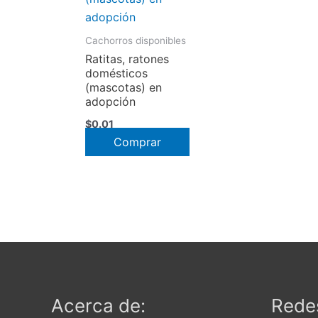
Cachorros disponibles
Ratitas, ratones
domésticos
(mascotas) en
adopción
$
0.01
Comprar
Acerca de:
Redes