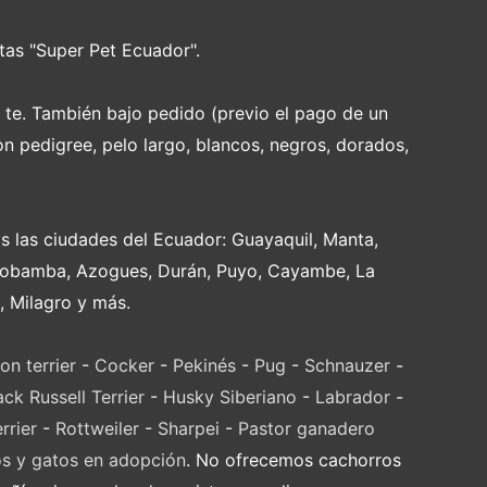
tas "Super Pet Ecuador".
e te. También bajo pedido (previo el pago de un
on pedigree, pelo largo, blancos, negros, dorados,
s las ciudades del Ecuador: Guayaquil, Manta,
Riobamba, Azogues, Durán, Puyo, Cayambe, La
, Milagro y más.
on terrier
-
Cocker
-
Pekinés
-
Pug
-
Schnauzer
-
ack Russell Terrier
-
Husky Siberiano
-
Labrador
-
rrier
-
Rottweiler
-
Sharpei
-
Pastor ganadero
os y gatos en adopción
. No ofrecemos cachorros