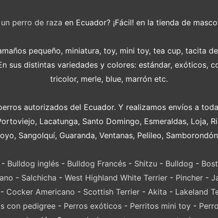
r
un perro de raza
en Ecuador? ¡Fácil! en la tienda de masco
años pequeño, miniatura, toy, mini toy, tea cup, tacita d
 sus distintas variedades y colores: estándar, exóticos, c
tricolor, merle, blue, marrón etc.
perros autorizados del Ecuador. Y realizamos envíos a toda
Portoviejo, Lacatunga, Santo Domingo, Esmeraldas, Loja, 
oyo, Sangolquí, Guaranda, Ventanas, Pelileo, Samborondón
-
Bulldog inglés
-
Bulldog Francés
-
Shitzu
-
Bulldog
-
Bost
lano
-
Salchicha
-
West Highland White Terrier
-
Pincher
-
J
-
Cocker Americano
-
Scottish Terrier
-
Akita
-
Lakeland Te
s con pedigree
-
Perros exóticos
-
Perritos mini toy
-
Perr