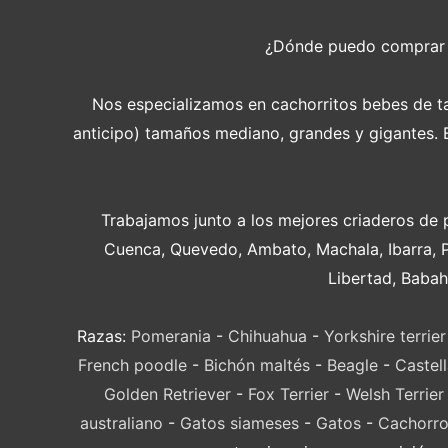
¿Dónde puedo compra
Nos especializamos en cachorritos bebes de tam
anticipo) tamaños mediano, grandes y gigantes. En
Trabajamos junto a los mejores criaderos de 
Cuenca, Quevedo, Ambato, Machala, Ibarra, 
Libertad, Babah
Razas:
Pomerania
-
Chihuahua
-
Yorkshire terrier
French poodle
-
Bichón maltés
-
Beagle
-
Castel
Golden Retriever
-
Fox Terrier
-
Welsh Terrier
australiano
-
Gatos siameses
-
Gatos
-
Cachorro