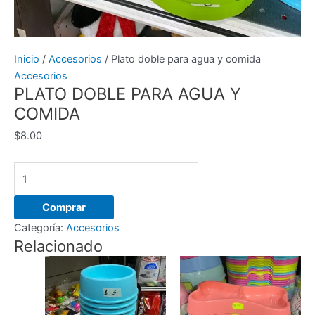
Inicio
/
Accesorios
/ Plato doble para agua y comida
Accesorios
PLATO DOBLE PARA AGUA Y
COMIDA
$
8.00
Plato
doble
para
Comprar
agua
Categoría:
Accesorios
y
Relacionado
comida
cantidad