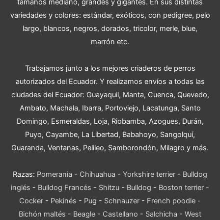
tamaños mediano, grandes y gigantes. En sus distintas
variedades y colores: estándar, exóticos, con pedigree, pelo
largo, blancos, negros, dorados, tricolor, merle, blue,
marrón etc.
Trabajamos junto a los mejores criaderos de perros
autorizados del Ecuador. Y realizamos envíos a todas las
ciudades del Ecuador: Guayaquil, Manta, Cuenca, Quevedo,
Ambato, Machala, Ibarra, Portoviejo, Lacatunga, Santo
Domingo, Esmeraldas, Loja, Riobamba, Azogues, Durán,
Puyo, Cayambe, La Libertad, Babahoyo, Sangolquí,
Guaranda, Ventanas, Pelileo, Samborondón, Milagro y más.
Razas:
Pomerania
-
Chihuahua
-
Yorkshire terrier
-
Bulldog
inglés
-
Bulldog Francés
-
Shitzu
-
Bulldog
-
Boston terrier
-
Cocker
-
Pekinés
-
Pug
-
Schnauzer
-
French poodle
-
Bichón maltés
-
Beagle
-
Castellano
-
Salchicha
-
West