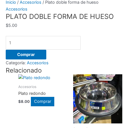
Inicio
/
Accesorios
/ Plato doble forma de hueso
Accesorios
PLATO DOBLE FORMA DE HUESO
$
5.00
Plato
doble
forma
Comprar
de
Categoría:
Accesorios
hueso
Relacionado
cantidad
Accesorios
Plato redondo
Comprar
$
8.00