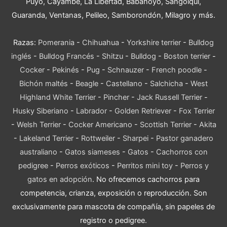
Puyo, Cayambe, La Libertad, Babahoyo, Sangolquí,
Guaranda, Ventanas, Pelileo, Samborondón, Milagro y más.
Razas:
Pomerania
-
Chihuahua
-
Yorkshire terrier
-
Bulldog
inglés
-
Bulldog Francés
-
Shitzu
-
Bulldog
-
Boston terrier
-
Cocker
-
Pekinés
-
Pug
-
Schnauzer
-
French poodle
-
Bichón maltés
-
Beagle
-
Castellano
-
Salchicha
-
West
Highland White Terrier
-
Pincher
-
Jack Russell Terrier
-
Husky Siberiano
-
Labrador
-
Golden Retriever
-
Fox Terrier
-
Welsh Terrier
-
Cocker Americano
-
Scottish Terrier
-
Akita
-
Lakeland Terrier
-
Rottweiler
-
Sharpei
-
Pastor ganadero
australiano
-
Gatos siameses
-
Gatos
-
Cachorros con
pedigree
-
Perros exóticos
-
Perritos mini toy
-
Perros y
gatos en adopción
. No ofrecemos cachorros para
competencia, crianza, exposición o reproducción. Son
exclusivamente para mascota de compañía, sin papeles de
registro o pedigree.