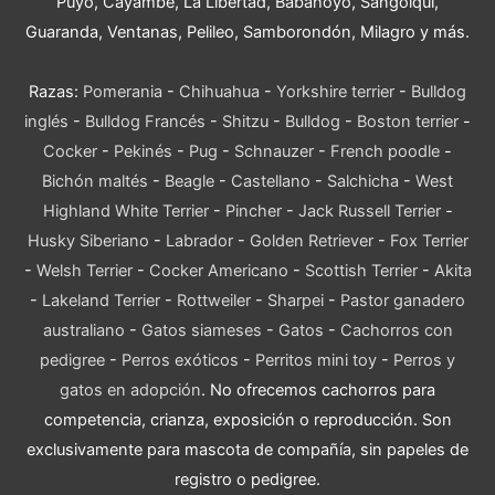
Puyo, Cayambe, La Libertad, Babahoyo, Sangolquí,
Guaranda, Ventanas, Pelileo, Samborondón, Milagro y más.
Razas:
Pomerania
-
Chihuahua
-
Yorkshire terrier
-
Bulldog
inglés
-
Bulldog Francés
-
Shitzu
-
Bulldog
-
Boston terrier
-
Cocker
-
Pekinés
-
Pug
-
Schnauzer
-
French poodle
-
Bichón maltés
-
Beagle
-
Castellano
-
Salchicha
-
West
Highland White Terrier
-
Pincher
-
Jack Russell Terrier
-
Husky Siberiano
-
Labrador
-
Golden Retriever
-
Fox Terrier
-
Welsh Terrier
-
Cocker Americano
-
Scottish Terrier
-
Akita
-
Lakeland Terrier
-
Rottweiler
-
Sharpei
-
Pastor ganadero
australiano
-
Gatos siameses
-
Gatos
-
Cachorros con
pedigree
-
Perros exóticos
-
Perritos mini toy
-
Perros y
gatos en adopción
. No ofrecemos cachorros para
competencia, crianza, exposición o reproducción. Son
exclusivamente para mascota de compañía, sin papeles de
registro o pedigree.