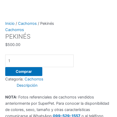
Ir
al
contenido
Inicio
/
Cachorros
/ Pekinés
Cachorros
PEKINÉS
$
500.00
Pekinés
cantidad
Comprar
Categoría:
Cachorros
Descripción
NOTA:
Fotos referenciales de cachorros vendidos
anteriormente por SuperPet. Para conocer la disponibilidad
de colores, sexo, tamaño y otras características
comunicarse al WhatsApp
099-529-1557
o al teléfono