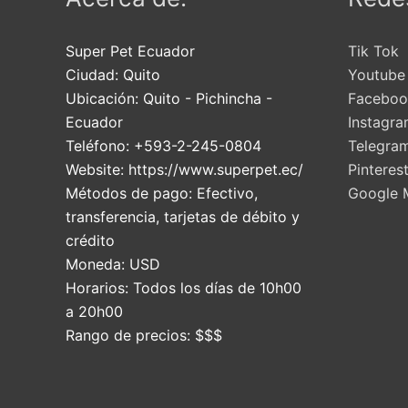
Super Pet Ecuador
Tik Tok
Ciudad:
Quito
Youtube
Ubicación:
Quito
-
Pichincha
-
Faceboo
Ecuador
Instagr
Teléfono:
+593-2-245-0804
Telegra
Website:
https://www.superpet.ec/
Pinteres
Métodos de pago:
Efectivo,
Google 
transferencia, tarjetas de débito y
crédito
Moneda:
USD
Horarios:
Todos los días de 10h00
a 20h00
Rango de precios:
$$$