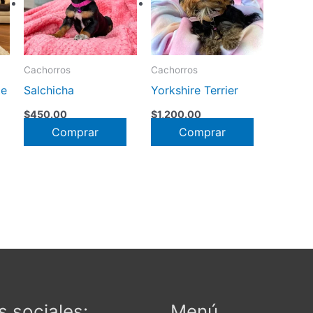
Cachorros
Cachorros
te
Salchicha
Yorkshire Terrier
$
450.00
$
1,200.00
Comprar
Comprar
 sociales:
Menú