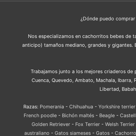
¿Dónde puedo compra
Nos especializamos en cachorritos bebes de tam
anticipo) tamaños mediano, grandes y gigantes. En
Trabajamos junto a los mejores criaderos de 
Cuenca, Quevedo, Ambato, Machala, Ibarra, 
Libertad, Babah
Razas:
Pomerania
-
Chihuahua
-
Yorkshire terrier
French poodle
-
Bichón maltés
-
Beagle
-
Castel
Golden Retriever
-
Fox Terrier
-
Welsh Terrier
australiano
-
Gatos siameses
-
Gatos
-
Cachorro