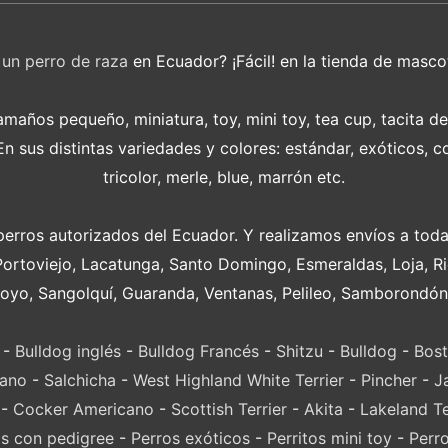
r
un perro de raza
en Ecuador? ¡Fácil! en la tienda de masco
años pequeño, miniatura, toy, mini toy, tea cup, tacita d
 sus distintas variedades y colores: estándar, exóticos, c
tricolor, merle, blue, marrón etc.
perros autorizados del Ecuador. Y realizamos envíos a toda
Portoviejo, Lacatunga, Santo Domingo, Esmeraldas, Loja, 
oyo, Sangolquí, Guaranda, Ventanas, Pelileo, Samborondón
-
Bulldog inglés
-
Bulldog Francés
-
Shitzu
-
Bulldog
-
Bost
lano
-
Salchicha
-
West Highland White Terrier
-
Pincher
-
J
-
Cocker Americano
-
Scottish Terrier
-
Akita
-
Lakeland Te
s con pedigree
-
Perros exóticos
-
Perritos mini toy
-
Perr