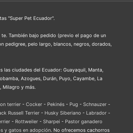
tas "Super Pet Ecuador".
e te. También bajo pedido (previo el pago de un
on pedigree, pelo largo, blancos, negros, dorados,
s las ciudades del Ecuador: Guayaquil, Manta,
Riobamba, Azogues, Durán, Puyo, Cayambe, La
, Milagro y más.
on terrier
-
Cocker
-
Pekinés
-
Pug
-
Schnauzer
-
ack Russell Terrier
-
Husky Siberiano
-
Labrador
-
rrier
-
Rottweiler
-
Sharpei
-
Pastor ganadero
os y gatos en adopción
. No ofrecemos cachorros