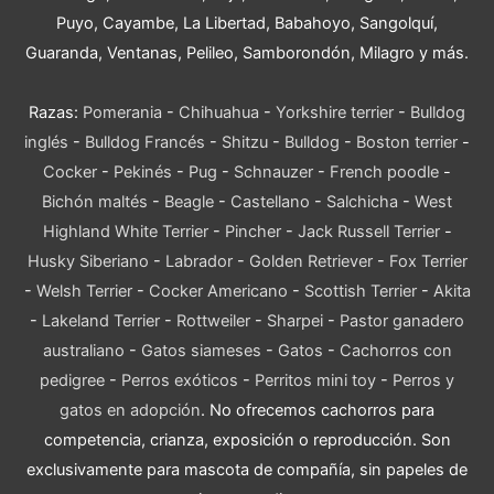
Puyo, Cayambe, La Libertad, Babahoyo, Sangolquí,
Guaranda, Ventanas, Pelileo, Samborondón, Milagro y más.
Razas:
Pomerania
-
Chihuahua
-
Yorkshire terrier
-
Bulldog
inglés
-
Bulldog Francés
-
Shitzu
-
Bulldog
-
Boston terrier
-
Cocker
-
Pekinés
-
Pug
-
Schnauzer
-
French poodle
-
Bichón maltés
-
Beagle
-
Castellano
-
Salchicha
-
West
Highland White Terrier
-
Pincher
-
Jack Russell Terrier
-
Husky Siberiano
-
Labrador
-
Golden Retriever
-
Fox Terrier
-
Welsh Terrier
-
Cocker Americano
-
Scottish Terrier
-
Akita
-
Lakeland Terrier
-
Rottweiler
-
Sharpei
-
Pastor ganadero
australiano
-
Gatos siameses
-
Gatos
-
Cachorros con
pedigree
-
Perros exóticos
-
Perritos mini toy
-
Perros y
gatos en adopción
. No ofrecemos cachorros para
competencia, crianza, exposición o reproducción. Son
exclusivamente para mascota de compañía, sin papeles de