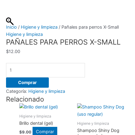
Ir
al
contenido
Inicio
/
Higiene y limpieza
/ Pañales para perros X-Small
Higiene y limpieza
PAÑALES PARA PERROS X-SMALL
$
12.00
Pañales
para
perros
Comprar
X-
Categoría:
Higiene y limpieza
Small
Relacionado
cantidad
Higiene y limpieza
Brillo dental (gel)
Higiene y limpieza
Shampoo Shiny Dog
Comprar
$
9.00