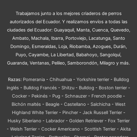
Trabajamos junto a los mejores criaderos de perros
autorizados del Ecuador. Y realizamos envíos a todas las
ciudades del Ecuador: Guayaquil, Manta, Cuenca, Quevedo,
Ambato, Machala, Ibarra, Portoviejo, Lacatunga, Santo
Domingo, Esmeraldas, Loja, Riobamba, Azogues, Durán,
Puyo, Cayambe, La Libertad, Babahoyo, Sangolquí,
Guaranda, Ventanas, Pelileo, Samborondón, Milagro y más.
Razas:
Pomerania
-
Chihuahua
-
Yorkshire terrier
-
Bulldog
inglés
-
Bulldog Francés
-
Shitzu
-
Bulldog
-
Boston terrier
-
Cocker
-
Pekinés
-
Pug
-
Schnauzer
-
French poodle
-
Bichón maltés
-
Beagle
-
Castellano
-
Salchicha
-
West
Highland White Terrier
-
Pincher
-
Jack Russell Terrier
-
Husky Siberiano
-
Labrador
-
Golden Retriever
-
Fox Terrier
-
Welsh Terrier
-
Cocker Americano
-
Scottish Terrier
-
Akita