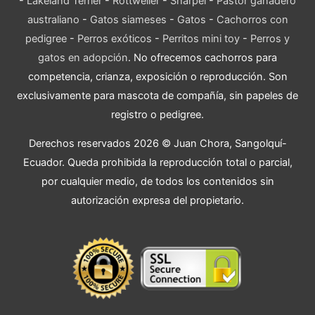
-
Lakeland Terrier
-
Rottweiler
-
Sharpei
-
Pastor ganadero
australiano
-
Gatos siameses
-
Gatos
-
Cachorros con
pedigree
-
Perros exóticos
-
Perritos mini toy
-
Perros y
gatos en adopción
. No ofrecemos cachorros para
competencia, crianza, exposición o reproducción. Son
exclusivamente para mascota de compañía, sin papeles de
registro o pedigree.
Derechos reservados 2026 © Juan Chora, Sangolquí-
Ecuador. Queda prohibida la reproducción total o parcial,
por cualquier medio, de todos los contenidos sin
autorización expresa del propietario.