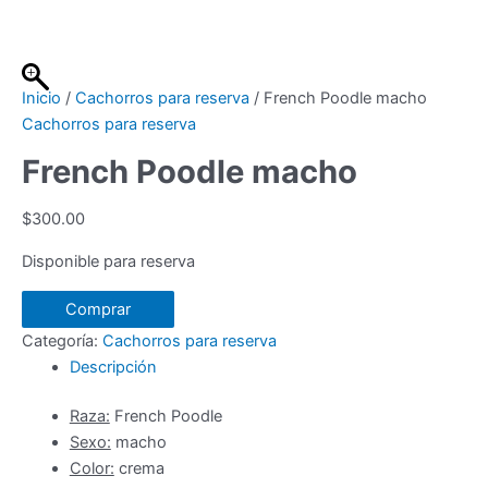
Ir
al
contenido
Inicio
/
Cachorros para reserva
/ French Poodle macho
Cachorros para reserva
French Poodle macho
$
300.00
Disponible para reserva
French
Comprar
Poodle
Categoría:
Cachorros para reserva
macho
Descripción
cantidad
Raza:
French Poodle
Sexo:
macho
Color:
crema