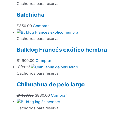
Cachorros para reserva
Salchicha
$
350.00
Comprar
Cachorros para reserva
Bulldog Francés exótico hembra
$
1,600.00
Comprar
¡Oferta!
Cachorros para reserva
Chihuahua de pelo largo
El
El
$
1,100.00
$
880.00
Comprar
precio
precio
original
actual
Cachorros para reserva
era:
es: