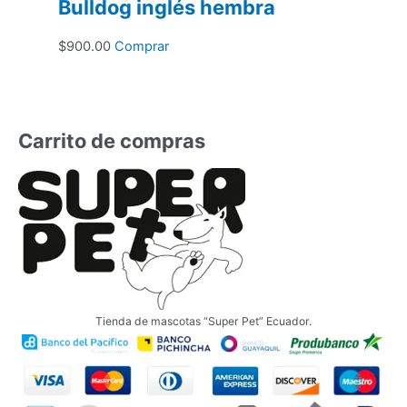
Bulldog inglés hembra
$1,100.00.
$880.00.
$
900.00
Comprar
Carrito de compras
Tienda de mascotas “Super Pet” Ecuador.