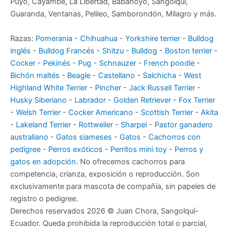
Puyo, Cayambe, La Libertad, Babahoyo, Sangolquí,
Guaranda, Ventanas, Pelileo, Samborondón, Milagro y más.
Razas:
Pomerania
-
Chihuahua
-
Yorkshire terrier
-
Bulldog
inglés
-
Bulldog Francés
-
Shitzu
-
Bulldog
-
Boston terrier
-
Cocker
-
Pekinés
-
Pug
-
Schnauzer
-
French poodle
-
Bichón maltés
-
Beagle
-
Castellano
-
Salchicha
-
West
Highland White Terrier
-
Pincher
-
Jack Russell Terrier
-
Husky Siberiano
-
Labrador
-
Golden Retriever
-
Fox Terrier
-
Welsh Terrier
-
Cocker Americano
-
Scottish Terrier
-
Akita
-
Lakeland Terrier
-
Rottweiler
-
Sharpei
-
Pastor ganadero
australiano
-
Gatos siameses
-
Gatos
-
Cachorros con
pedigree
-
Perros exóticos
-
Perritos mini toy
-
Perros y
gatos en adopción
. No ofrecemos cachorros para
competencia, crianza, exposición o reproducción. Son
exclusivamente para mascota de compañía, sin papeles de
registro o pedigree.
Derechos reservados 2026 © Juan Chora, Sangolquí-
Ecuador. Queda prohibida la reproducción total o parcial,