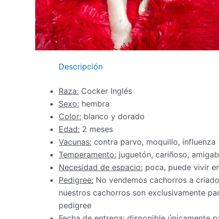
Descripción
Raza:
Cocker Inglés
Sexo:
hembra
Color:
blanco y dorado
Edad:
2 meses
Vacunas:
contra parvo, moquillo, influenza
Temperamento:
juguetón, cariñoso, amigable
Necesidad de espacio:
poca, puede vivir 
Pedigree:
No vendemos cachorros a criadore
nuestros cachorros son exclusivamente par
pedigree
Fecha de entrega:
disponible únicamente pa