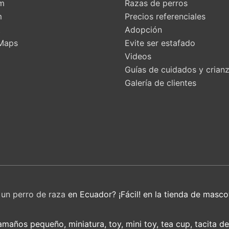
am
Razas de perros
m
Precios referenciales
t
Adopción
Maps
Evite ser estafado
Videos
Guías de cuidados y crian
Galería de clientes
r
un perro de raza
en Ecuador? ¡Fácil! en la tienda de masco
años pequeño, miniatura, toy, mini toy, tea cup, tacita d