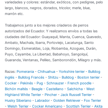
variedades y colores: estándar, exóticos, con pedigree, pelo
largo, blancos, negros, dorados, tricolor, merle, blue,
marrón etc.
Trabajamos junto a los mejores criaderos de perros
autorizados del Ecuador. Y realizamos envíos a todas las
ciudades del Ecuador: Guayaquil, Manta, Cuenca, Quevedo,
Ambato, Machala, Ibarra, Portoviejo, Lacatunga, Santo
Domingo, Esmeraldas, Loja, Riobamba, Azogues, Durán,
Puyo, Cayambe, La Libertad, Babahoyo, Sangolquí,
Guaranda, Ventanas, Pelileo, Samborondón, Milagro y más.
Razas:
Pomerania
-
Chihuahua
-
Yorkshire terrier
-
Bulldog
inglés
-
Bulldog Francés
-
Shitzu
-
Bulldog
-
Boston terrier
-
Cocker
-
Pekinés
-
Pug
-
Schnauzer
-
French poodle
-
Bichón maltés
-
Beagle
-
Castellano
-
Salchicha
-
West
Highland White Terrier
-
Pincher
-
Jack Russell Terrier
-
Husky Siberiano
-
Labrador
-
Golden Retriever
-
Fox Terrier
-
Welsh Terrier
-
Cocker Americano
-
Scottish Terrier
-
Akita