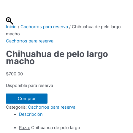
Ir
al
contenido
Inicio
/
Cachorros para reserva
/ Chihuahua de pelo largo
macho
Cachorros para reserva
Chihuahua de pelo largo
macho
$
700.00
Disponible para reserva
Chihuahua
Comprar
de
Categoría:
Cachorros para reserva
pelo
Descripción
largo
macho
Raza:
Chihuahua de pelo largo
cantidad