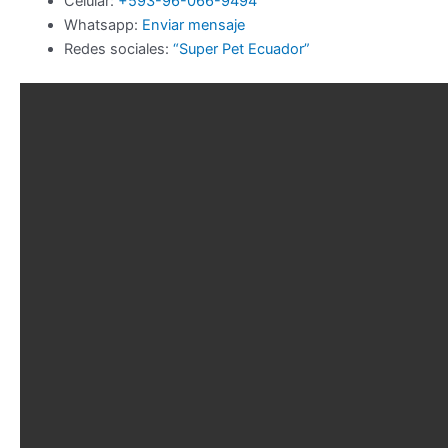
Celular:
+593-96-066-9494
Whatsapp:
Enviar mensaje
Redes sociales:
“Super Pet Ecuador”