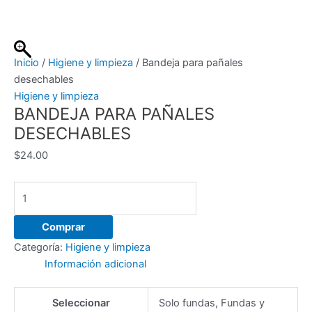
Ir
al
contenido
Inicio
/
Higiene y limpieza
/ Bandeja para pañales
desechables
Higiene y limpieza
BANDEJA PARA PAÑALES
DESECHABLES
$
24.00
Bandeja
para
pañales
Comprar
desechables
Categoría:
Higiene y limpieza
cantidad
Información adicional
Seleccionar
Solo fundas, Fundas y