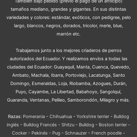
También bajo pedido (previo el pago de un anticipo)
tamaños mediano, grandes y gigantes. En sus distintas
variedades y colores: estándar, exóticos, con pedigree, pelo
largo, blancos, negros, dorados, tricolor, merle, blue,
marrón etc.
Trabajamos junto a los mejores criaderos de perros
autorizados del Ecuador. Y realizamos envíos a todas las
ciudades del Ecuador: Guayaquil, Manta, Cuenca, Quevedo,
Ambato, Machala, Ibarra, Portoviejo, Lacatunga, Santo
Domingo, Esmeraldas, Loja, Riobamba, Azogues, Durán,
Puyo, Cayambe, La Libertad, Babahoyo, Sangolquí,
Guaranda, Ventanas, Pelileo, Samborondón, Milagro y más.
Razas:
Pomerania
-
Chihuahua
-
Yorkshire terrier
-
Bulldog
inglés
-
Bulldog Francés
-
Shitzu
-
Bulldog
-
Boston terrier
-
Cocker
-
Pekinés
-
Pug
-
Schnauzer
-
French poodle
-