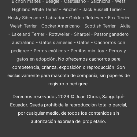
Bichón maltés
-
Beagle
-
Castellano
-
Salchicha
-
West
Highland White Terrier
-
Pincher
-
Jack Russell Terrier
-
Husky Siberiano
-
Labrador
-
Golden Retriever
-
Fox Terrier
-
Welsh Terrier
-
Cocker Americano
-
Scottish Terrier
-
Akita
-
Lakeland Terrier
-
Rottweiler
-
Sharpei
-
Pastor ganadero
australiano
-
Gatos siameses
-
Gatos
-
Cachorros con
pedigree
-
Perros exóticos
-
Perritos mini toy
-
Perros y
gatos en adopción
. No ofrecemos cachorros para
competencia, crianza, exposición o reproducción. Son
exclusivamente para mascota de compañía, sin papeles de
registro o pedigree.
Derechos reservados 2026 © Juan Chora, Sangolquí-
Ecuador. Queda prohibida la reproducción total o parcial,
por cualquier medio, de todos los contenidos sin
autorización expresa del propietario.