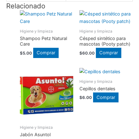
Relacionado
Higiene y limpieza
Higiene y limpieza
Shampoo Petz Natural
Césped sintético para
Care
mascotas (Pooty patch)
Este
Comprar
Comprar
$
5.00
$
60.00
producto
tiene
múltiples
Higiene y limpieza
variantes.
Cepillos dentales
Las
opciones
Comprar
$
6.00
se
pueden
elegir
en
Higiene y limpieza
la
Jabón Asuntol