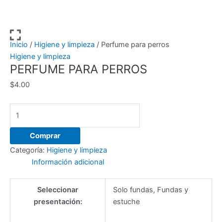
Ir
al
contenido
Inicio
/
Higiene y limpieza
/ Perfume para perros
Higiene y limpieza
PERFUME PARA PERROS
$
4.00
Perfume
para
perros
Comprar
cantidad
Categoría:
Higiene y limpieza
Información adicional
Seleccionar
Solo fundas, Fundas y
presentación:
estuche