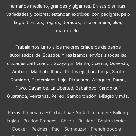
tamaños mediano, grandes y gigantes. En sus distintas
variedades y colores: estándar, exóticos, con pedigree, pelo
largo, blancos, negros, dorados, tricolor, merle, blue,
marrón etc.
Trabajamos junto a los mejores criaderos de perros
autorizados del Ecuador. Y realizamos envíos a todas las
ciudades del Ecuador: Guayaquil, Manta, Cuenca, Quevedo,
Ambato, Machala, Ibarra, Portoviejo, Lacatunga, Santo
Domingo, Esmeraldas, Loja, Riobamba, Azogues, Durán,
Puyo, Cayambe, La Libertad, Babahoyo, Sangolquí,
Guaranda, Ventanas, Pelileo, Samborondón, Milagro y más.
Razas:
Pomerania
-
Chihuahua
-
Yorkshire terrier
-
Bulldog
inglés
-
Bulldog Francés
-
Shitzu
-
Bulldog
-
Boston terrier
-
Cocker
-
Pekinés
-
Pug
-
Schnauzer
-
French poodle
-