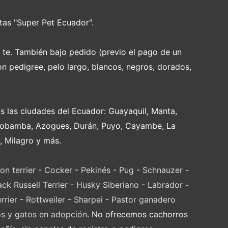
tas "Super Pet Ecuador".
e te. También bajo pedido (previo el pago de un
on pedigree, pelo largo, blancos, negros, dorados,
s las ciudades del Ecuador: Guayaquil, Manta,
Riobamba, Azogues, Durán, Puyo, Cayambe, La
, Milagro y más.
on terrier
-
Cocker
-
Pekinés
-
Pug
-
Schnauzer
-
ack Russell Terrier
-
Husky Siberiano
-
Labrador
-
rrier
-
Rottweiler
-
Sharpei
-
Pastor ganadero
os y gatos en adopción
. No ofrecemos cachorros