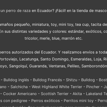
r
un perro de raza
en Ecuador? ¡Fácil! en la tienda de masco
años pequeño, miniatura, toy, mini toy, tea cup, tacita d
 sus distintas variedades y colores: estándar, exóticos, c
tricolor, merle, blue, marrón etc.
perros autorizados del Ecuador. Y realizamos envíos a toda
Portoviejo, Lacatunga, Santo Domingo, Esmeraldas, Loja, 
oyo, Sangolquí, Guaranda, Ventanas, Pelileo, Samborondón
-
Bulldog inglés
-
Bulldog Francés
-
Shitzu
-
Bulldog
-
Bost
lano
-
Salchicha
-
West Highland White Terrier
-
Pincher
-
J
-
Cocker Americano
-
Scottish Terrier
-
Akita
-
Lakeland Te
s con pedigree
-
Perros exóticos
-
Perritos mini toy
-
Perr