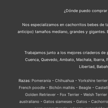
¿Dónde puedo compra
Nos especializamos en cachorritos bebes de tam
anticipo) tamaños mediano, grandes y gigantes. En
Trabajamos junto a los mejores criaderos de 
Cuenca, Quevedo, Ambato, Machala, Ibarra, 
Libertad, Babah
Razas:
Pomerania
-
Chihuahua
-
Yorkshire terrier
French poodle
-
Bichón maltés
-
Beagle
-
Castel
Golden Retriever
-
Fox Terrier
-
Welsh Terrier
australiano
-
Gatos siameses
-
Gatos
-
Cachorro