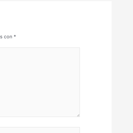
os con
*