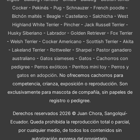
Cocker
-
Pekinés
-
Pug
-
Schnauzer
-
French poodle
-
Bichón maltés
-
Beagle
-
Castellano
-
Salchicha
-
West
Highland White Terrier
-
Pincher
-
Jack Russell Terrier
-
Husky Siberiano
-
Labrador
-
Golden Retriever
-
Fox Terrier
-
Welsh Terrier
-
Cocker Americano
-
Scottish Terrier
-
Akita
-
Lakeland Terrier
-
Rottweiler
-
Sharpei
-
Pastor ganadero
australiano
-
Gatos siameses
-
Gatos
-
Cachorros con
pedigree
-
Perros exóticos
-
Perritos mini toy
-
Perros y
gatos en adopción
. No ofrecemos cachorros para
competencia, crianza, exposición o reproducción. Son
exclusivamente para mascota de compañía, sin papeles de
registro o pedigree.
Derechos reservados 2026 © Juan Chora, Sangolquí-
Ecuador. Queda prohibida la reproducción total o parcial,
por cualquier medio, de todos los contenidos sin
autorización expresa del propietario.