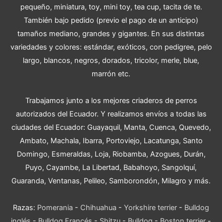
pequeño, miniatura, toy, mini toy, tea cup, tacita de te.
También bajo pedido (previo el pago de un anticipo)
tamaños mediano, grandes y gigantes. En sus distintas
variedades y colores: estándar, exóticos, con pedigree, pelo
largo, blancos, negros, dorados, tricolor, merle, blue,
marrón etc.
Trabajamos junto a los mejores criaderos de perros
autorizados del Ecuador. Y realizamos envíos a todas las
ciudades del Ecuador: Guayaquil, Manta, Cuenca, Quevedo,
Ambato, Machala, Ibarra, Portoviejo, Lacatunga, Santo
Domingo, Esmeraldas, Loja, Riobamba, Azogues, Durán,
Puyo, Cayambe, La Libertad, Babahoyo, Sangolquí,
Guaranda, Ventanas, Pelileo, Samborondón, Milagro y más.
Razas:
Pomerania
-
Chihuahua
-
Yorkshire terrier
-
Bulldog
inglés
-
Bulldog Francés
-
Shitzu
-
Bulldog
-
Boston terrier
-