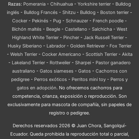
Razas:
Pomerania
-
Chihuahua
-
Yorkshire terrier
-
Bulldog
inglés
-
Bulldog Francés
-
Shitzu
-
Bulldog
-
Boston terrier
-
Cocker
-
Pekinés
-
Pug
-
Schnauzer
-
French poodle
-
Bichón maltés
-
Beagle
-
Castellano
-
Salchicha
-
West
Highland White Terrier
-
Pincher
-
Jack Russell Terrier
-
Husky Siberiano
-
Labrador
-
Golden Retriever
-
Fox Terrier
-
Welsh Terrier
-
Cocker Americano
-
Scottish Terrier
-
Akita
-
Lakeland Terrier
-
Rottweiler
-
Sharpei
-
Pastor ganadero
australiano
-
Gatos siameses
-
Gatos
-
Cachorros con
pedigree
-
Perros exóticos
-
Perritos mini toy
-
Perros y
gatos en adopción
. No ofrecemos cachorros para
competencia, crianza, exposición o reproducción. Son
exclusivamente para mascota de compañía, sin papeles de
registro o pedigree.
Derechos reservados 2026 © Juan Chora, Sangolquí-
Ecuador. Queda prohibida la reproducción total o parcial,