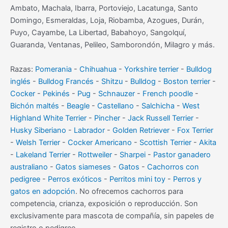
Ambato, Machala, Ibarra, Portoviejo, Lacatunga, Santo
Domingo, Esmeraldas, Loja, Riobamba, Azogues, Durán,
Puyo, Cayambe, La Libertad, Babahoyo, Sangolquí,
Guaranda, Ventanas, Pelileo, Samborondón, Milagro y más.
Razas:
Pomerania
-
Chihuahua
-
Yorkshire terrier
-
Bulldog
inglés
-
Bulldog Francés
-
Shitzu
-
Bulldog
-
Boston terrier
-
Cocker
-
Pekinés
-
Pug
-
Schnauzer
-
French poodle
-
Bichón maltés
-
Beagle
-
Castellano
-
Salchicha
-
West
Highland White Terrier
-
Pincher
-
Jack Russell Terrier
-
Husky Siberiano
-
Labrador
-
Golden Retriever
-
Fox Terrier
-
Welsh Terrier
-
Cocker Americano
-
Scottish Terrier
-
Akita
-
Lakeland Terrier
-
Rottweiler
-
Sharpei
-
Pastor ganadero
australiano
-
Gatos siameses
-
Gatos
-
Cachorros con
pedigree
-
Perros exóticos
-
Perritos mini toy
-
Perros y
gatos en adopción
. No ofrecemos cachorros para
competencia, crianza, exposición o reproducción. Son
exclusivamente para mascota de compañía, sin papeles de
registro o pedigree.