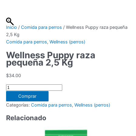
Ir
al
contenido
Inicio
/
Comida para perros
/ Wellness Puppy raza pequeña
2,5 Kg
Comida para perros
,
Wellness (perros)
Wellness Puppy raza
pequeña 2,5 Kg
$
34.00
Wellness
Puppy
Comprar
raza
Categorías:
Comida para perros
,
Wellness (perros)
pequeña
2,5
Relacionado
Kg
cantidad