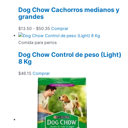
desde
múltiples
Dog Chow Cachorros medianos y
$13.00
variantes.
grandes
hasta
Las
$47.20
opciones
Rango
Este
$
13.50
-
$
50.35
Comprar
se
de
producto
pueden
precios:
tiene
Comida para perros
elegir
desde
múltiples
en
Dog Chow Control de peso (Light)
$13.50
variantes.
la
8 Kg
hasta
Las
página
$50.35
opciones
de
$
46.15
Comprar
se
producto
pueden
elegir
en
la
página
de
producto