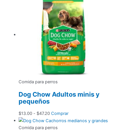
Comida para perros
Dog Chow Adultos minis y
pequeños
Rango
Este
$
13.00
-
$
47.20
Comprar
de
producto
precios:
tiene
Comida para perros