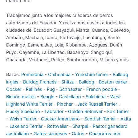
marrón etc.
Trabajamos junto a los mejores criaderos de perros
autorizados del Ecuador. Y realizamos envíos a todas las
ciudades del Ecuador: Guayaquil, Manta, Cuenca, Quevedo,
Ambato, Machala, Ibarra, Portoviejo, Lacatunga, Santo
Domingo, Esmeraldas, Loja, Riobamba, Azogues, Durán,
Puyo, Cayambe, La Libertad, Babahoyo, Sangolquí,
Guaranda, Ventanas, Pelileo, Samborondón, Milagro y más.
Razas:
Pomerania
-
Chihuahua
-
Yorkshire terrier
-
Bulldog
inglés
-
Bulldog Francés
-
Shitzu
-
Bulldog
-
Boston terrier
-
Cocker
-
Pekinés
-
Pug
-
Schnauzer
-
French poodle
-
Bichón maltés
-
Beagle
-
Castellano
-
Salchicha
-
West
Highland White Terrier
-
Pincher
-
Jack Russell Terrier
-
Husky Siberiano
-
Labrador
-
Golden Retriever
-
Fox Terrier
-
Welsh Terrier
-
Cocker Americano
-
Scottish Terrier
-
Akita
-
Lakeland Terrier
-
Rottweiler
-
Sharpei
-
Pastor ganadero
australiano
-
Gatos siameses
-
Gatos
-
Cachorros con