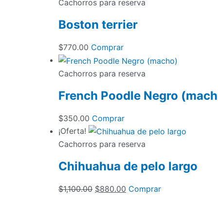
Cachorros para reserva
Boston terrier
$
770.00
Comprar
Cachorros para reserva
French Poodle Negro (mach
$
350.00
Comprar
¡Oferta!
Cachorros para reserva
Chihuahua de pelo largo
El
El
$
1,100.00
$
880.00
Comprar
precio
precio
original
actual