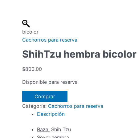
Ir
al
contenido
bicolor
Cachorros para reserva
ShihTzu hembra bicolor
$
800.00
Disponible para reserva
ShihTzu
Comprar
hembra
Categoría:
Cachorros para reserva
bicolor
Descripción
cantidad
Raza:
Shih Tzu
Sexo:
hembra