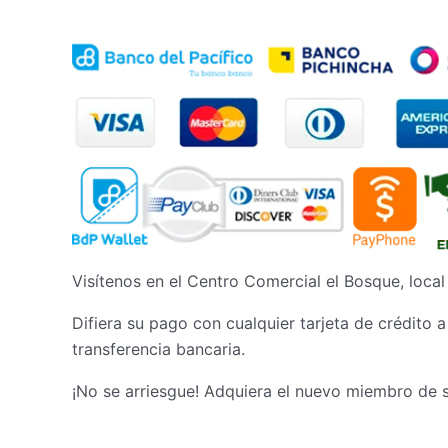
era:
es:
$1,100.00.
$880.00.
Visítenos en el Centro Comercial el Bosque, loca
Difiera su pago con cualquier tarjeta de crédito 
transferencia bancaria.
¡No se arriesgue! Adquiera el nuevo miembro de s