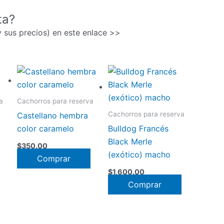
ta?
(y sus precios) en este enlace >>
a
Cachorros para reserva
Cachorros para reserva
Castellano hembra
color caramelo
Bulldog Francés
Black Merle
$
350.00
(exótico) macho
Comprar
$
1,600.00
Comprar