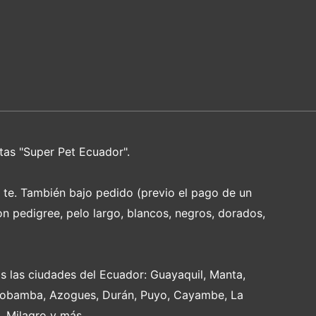
tas "Super Pet Ecuador".
e te. También bajo pedido (previo el pago de un
on pedigree, pelo largo, blancos, negros, dorados,
s las ciudades del Ecuador: Guayaquil, Manta,
Riobamba, Azogues, Durán, Puyo, Cayambe, La
, Milagro y más.