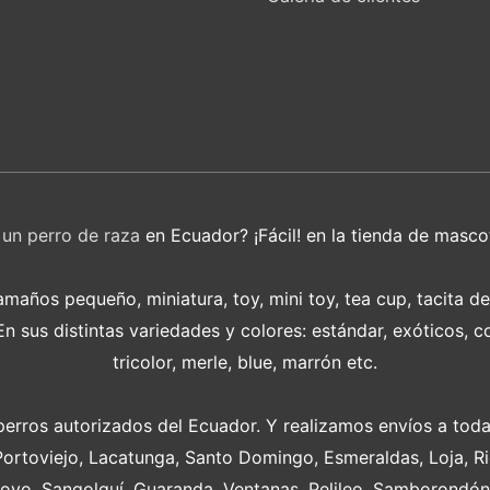
r
un perro de raza
en Ecuador? ¡Fácil! en la tienda de masco
años pequeño, miniatura, toy, mini toy, tea cup, tacita d
 sus distintas variedades y colores: estándar, exóticos, c
tricolor, merle, blue, marrón etc.
perros autorizados del Ecuador. Y realizamos envíos a toda
Portoviejo, Lacatunga, Santo Domingo, Esmeraldas, Loja, 
oyo, Sangolquí, Guaranda, Ventanas, Pelileo, Samborondón