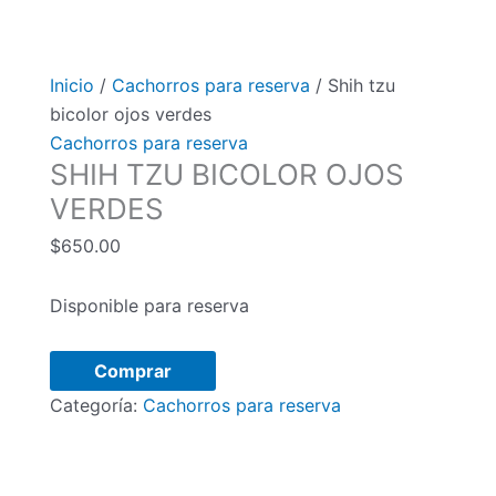
Inicio
/
Cachorros para reserva
/ Shih tzu
bicolor ojos verdes
Cachorros para reserva
SHIH TZU BICOLOR OJOS
VERDES
$
650.00
Disponible para reserva
Shih
Comprar
tzu
Categoría:
Cachorros para reserva
bicolor
ojos
verdes