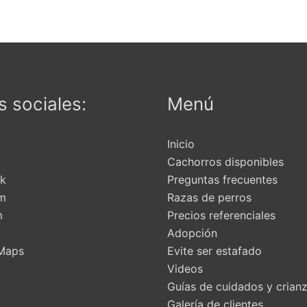
 sociales:
Menú
Inicio
Cachorros disponibles
k
Preguntas frecuentes
am
Razas de perros
m
Precios referenciales
t
Adopción
Maps
Evite ser estafado
Videos
Guías de cuidados y crian
Galería de clientes