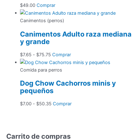
$
49.00
Comprar
Canimentos (perros)
Canimentos Adulto raza mediana
y grande
Rango
Este
$
7.65
-
$
75.75
Comprar
de
producto
precios:
tiene
Comida para perros
desde
múltiples
Dog Chow Cachorros minis y
$7.65
variantes.
pequeños
hasta
Las
$75.75
opciones
Rango
Este
$
7.00
-
$
50.35
Comprar
se
de
producto
pueden
precios:
tiene
elegir
desde
múltiples
en
$7.00
variantes.
Carrito de compras
la