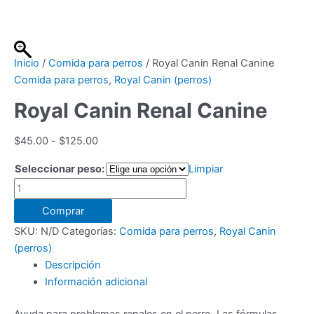
Ir
al
contenido
Inicio
/
Comida para perros
/ Royal Canin Renal Canine
Comida para perros
,
Royal Canin (perros)
Royal Canin Renal Canine
Rango
$
45.00
-
$
125.00
de
Seleccionar peso:
Limpiar
precios:
Royal
desde
Canin
$45.00
Comprar
Renal
hasta
SKU:
N/D
Categorías:
Comida para perros
,
Royal Canin
Canine
$125.00
(perros)
cantidad
Descripción
Información adicional
Ayuda para problemas renales en el perro. Las fórmulas