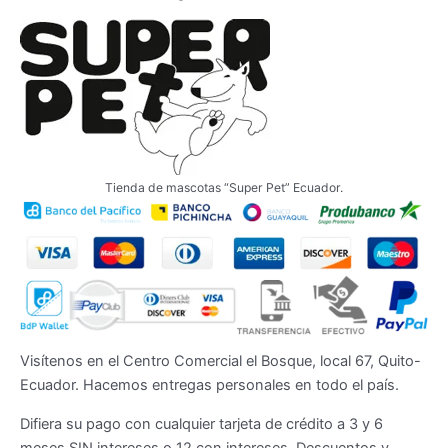
hasta
Las
página
$50.35
opciones
de
se
producto
pueden
elegir
en
la
página
Tienda de mascotas “Super Pet” Ecuador.
de
producto
Visítenos en el Centro Comercial el Bosque, local 67, Quito-
Ecuador. Hacemos entregas personales en todo el país.
Difiera su pago con cualquier tarjeta de crédito a 3 y 6
meses SIN intereses o 12 con intereses. Descuentos y