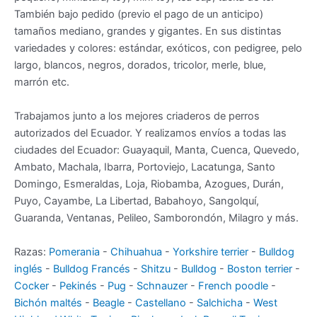
También bajo pedido (previo el pago de un anticipo)
tamaños mediano, grandes y gigantes. En sus distintas
variedades y colores: estándar, exóticos, con pedigree, pelo
largo, blancos, negros, dorados, tricolor, merle, blue,
marrón etc.
Trabajamos junto a los mejores criaderos de perros
autorizados del Ecuador. Y realizamos envíos a todas las
ciudades del Ecuador: Guayaquil, Manta, Cuenca, Quevedo,
Ambato, Machala, Ibarra, Portoviejo, Lacatunga, Santo
Domingo, Esmeraldas, Loja, Riobamba, Azogues, Durán,
Puyo, Cayambe, La Libertad, Babahoyo, Sangolquí,
Guaranda, Ventanas, Pelileo, Samborondón, Milagro y más.
Razas:
Pomerania
-
Chihuahua
-
Yorkshire terrier
-
Bulldog
inglés
-
Bulldog Francés
-
Shitzu
-
Bulldog
-
Boston terrier
-
Cocker
-
Pekinés
-
Pug
-
Schnauzer
-
French poodle
-
Bichón maltés
-
Beagle
-
Castellano
-
Salchicha
-
West