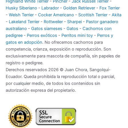
Highland White Terrier
-
Pincher
-
Jack Russell Terrier
-
Husky Siberiano
-
Labrador
-
Golden Retriever
-
Fox Terrier
-
Welsh Terrier
-
Cocker Americano
-
Scottish Terrier
-
Akita
-
Lakeland Terrier
-
Rottweiler
-
Sharpei
-
Pastor ganadero
australiano
-
Gatos siameses
-
Gatos
-
Cachorros con
pedigree
-
Perros exóticos
-
Perritos mini toy
-
Perros y
gatos en adopción
. No ofrecemos cachorros para
competencia, crianza, exposición o reproducción. Son
exclusivamente para mascota de compañía, sin papeles de
registro o pedigree.
Derechos reservados 2026 © Juan Chora, Sangolquí-
Ecuador. Queda prohibida la reproducción total o parcial,
por cualquier medio, de todos los contenidos sin
autorización expresa del propietario.