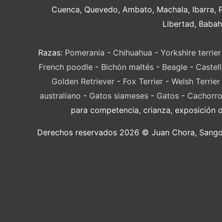
Cuenca, Quevedo, Ambato, Machala, Ibarra, 
Libertad, Babah
Razas:
Pomerania
-
Chihuahua
-
Yorkshire terrier
French poodle
-
Bichón maltés
-
Beagle
-
Castel
Golden Retriever
-
Fox Terrier
-
Welsh Terrier
australiano
-
Gatos siameses
-
Gatos
-
Cachorro
para competencia, crianza, exposición 
Derechos reservados 2026 © Juan Chora, Sangolqu