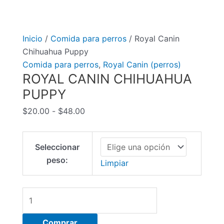
Inicio
/
Comida para perros
/ Royal Canin
Chihuahua Puppy
Comida para perros
,
Royal Canin (perros)
ROYAL CANIN CHIHUAHUA
PUPPY
Rango
$
20.00
-
$
48.00
de
precios:
Seleccionar
desde
peso:
$20.00
Limpiar
hasta
$48.00
Royal
Canin
Chihuahua
Comprar