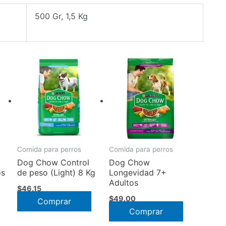
500 Gr, 1,5 Kg
Comida para perros
Comida para perros
Dog Chow Control
Dog Chow
os
de peso (Light) 8 Kg
Longevidad 7+
Adultos
$
46.15
o
$
49.00
Comprar
Este
Comprar
os:
e
producto