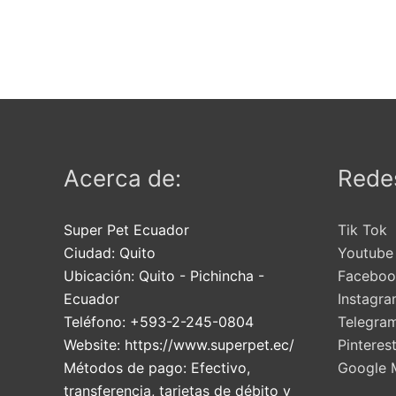
$13.
hast
$50.
Acerca de:
Redes
Super Pet Ecuador
Tik Tok
Ciudad:
Quito
Youtube
Ubicación:
Quito
-
Pichincha
-
Faceboo
Ecuador
Instagr
Teléfono:
+593-2-245-0804
Telegra
Website:
https://www.superpet.ec/
Pinteres
Métodos de pago:
Efectivo,
Google 
transferencia, tarjetas de débito y