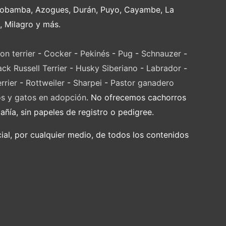
Riobamba, Azogues, Durán, Puyo, Cayambe, La
, Milagro y más.
on terrier
-
Cocker
-
Pekinés
-
Pug
-
Schnauzer
-
ack Russell Terrier
-
Husky Siberiano
-
Labrador
-
rrier
-
Rottweiler
-
Sharpei
-
Pastor ganadero
os y gatos en adopción
. No ofrecemos cachorros
ía, sin papeles de registro o pedigree.
al, por cualquier medio, de todos los contenidos