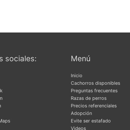
50
tiene
a
múltiples
35
variantes.
Las
opciones
se
pueden
 sociales:
Menú
elegir
en
la
Inicio
página
Cachorros disponibles
de
k
Preguntas frecuentes
producto
am
Razas de perros
m
Precios referenciales
t
Adopción
Maps
Evite ser estafado
Videos