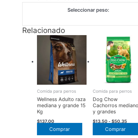
Seleccionar peso:
Relacionado
Comida para perros
Comida para perros
Wellness Adulto raza
Dog Chow
mediana y grande 15
Cachorros median
Kg
y grandes
Rang
$
137.00
$
13.50
-
$
50.35
de
Comprar
Comprar
preci
desd