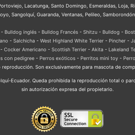
Portoviejo, Lacatunga, Santo Domingo, Esmeraldas, Loja, 
oyo, Sangolquí, Guaranda, Ventanas, Pelileo, Samborondón
-
Bulldog inglés
-
Bulldog Francés
-
Shitzu
-
Bulldog
-
Bost
lano
-
Salchicha
-
West Highland White Terrier
-
Pincher
-
J
-
Cocker Americano
-
Scottish Terrier
-
Akita
-
Lakeland Te
s con pedigree
-
Perros exóticos
-
Perritos mini toy
-
Perr
o reproducción. Son exclusivamente para mascota de compañ
í-Ecuador. Queda prohibida la reproducción total o parci
sin autorización expresa del propietario.