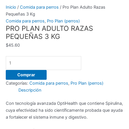
Inicio
/
Comida para perros
/ Pro Plan Adulto Razas
Pequeñas 3 Kg
Comida para perros
,
Pro Plan (perros)
PRO PLAN ADULTO RAZAS
PEQUEÑAS 3 KG
$
45.60
Pro
Plan
Adulto
Comprar
Razas
Categorías:
Comida para perros
,
Pro Plan (perros)
Pequeñas
Descripción
3
Kg
Con tecnología avanzada OptiHealth que contiene Spirulina,
cantidad
cuya efectividad ha sido científicamente probada que ayuda
a fortalecer el sistema inmune y digestivo.