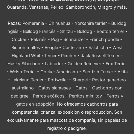
Guaranda, Ventanas, Pelileo, Samborondón, Milagro y más.
Razas:
Pomerania
-
Chihuahua
-
Yorkshire terrier
-
Bulldog
inglés
-
Bulldog Francés
-
Shitzu
-
Bulldog
-
Boston terrier
-
Cocker
-
Pekinés
-
Pug
-
Schnauzer
-
French poodle
-
Bichón maltés
-
Beagle
-
Castellano
-
Salchicha
-
West
Highland White Terrier
-
Pincher
-
Jack Russell Terrier
-
Husky Siberiano
-
Labrador
-
Golden Retriever
-
Fox Terrier
-
Welsh Terrier
-
Cocker Americano
-
Scottish Terrier
-
Akita
-
Lakeland Terrier
-
Rottweiler
-
Sharpei
-
Pastor ganadero
australiano
-
Gatos siameses
-
Gatos
-
Cachorros con
pedigree
-
Perros exóticos
-
Perritos mini toy
-
Perros y
gatos en adopción
. No ofrecemos cachorros para
competencia, crianza, exposición o reproducción. Son
exclusivamente para mascota de compañía, sin papeles de
registro o pedigree.