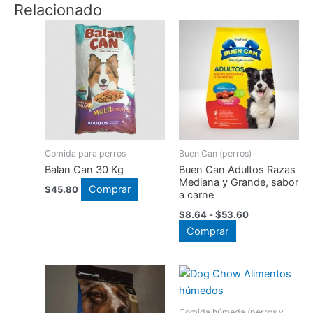
Relacionado
Comida para perros
Buen Can (perros)
Balan Can 30 Kg
Buen Can Adultos Razas
Mediana y Grande, sabor
Comprar
$
45.80
a carne
Rango
$
8.64
-
$
53.60
de
Este
Comprar
precios:
producto
desde
$8.64
tiene
hasta
múltiples
$53.60
variantes.
Comida húmeda (perros y