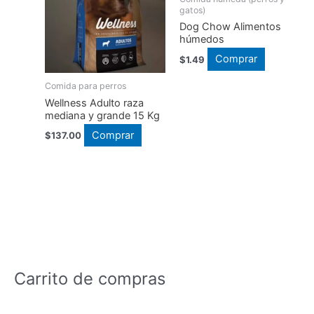
Las
gatos)
opciones
Dog Chow Alimentos
se
húmedos
pueden
Este
Comprar
$
1.49
elegir
producto
en
Comida para perros
tiene
la
Wellness Adulto raza
múltiples
mediana y grande 15 Kg
página
variantes.
Comprar
$
137.00
de
Las
producto
opciones
se
pueden
elegir
en
la
página
Carrito de compras
de
producto