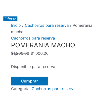
¡Oferta!
Inicio
/
Cachorros para reserva
/ Pomerania
macho
Cachorros para reserva
POMERANIA MACHO
El
El
$
1,200.00
$
1,000.00
precio
precio
original
actual
Disponible para reserva
era:
es:
$1,200.00.
$1,000.00.
Pomerania
Comprar
macho
Categoría:
Cachorros para reserva
cantidad