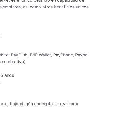
erPet es el único petshop en capacidad de
ejemplares, así como otros beneficios únicos:
.
ébito, PayClub, BdP Wallet, PayPhone, Paypal.
en efectivo).
15 años
.
rro, bajo ningún concepto se realizarán