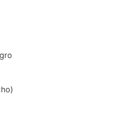
gro
cho)