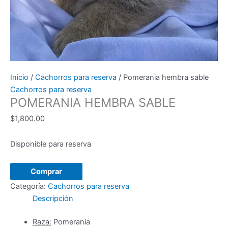
Inicio
/
Cachorros para reserva
/ Pomerania hembra sable
Cachorros para reserva
POMERANIA HEMBRA SABLE
$
1,800.00
Disponible para reserva
Pomerania
Comprar
hembra
Categoría:
Cachorros para reserva
sable
Descripción
cantidad
Raza:
Pomerania