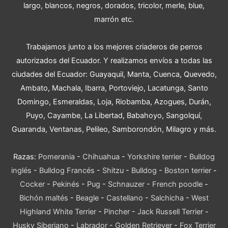
largo, blancos, negros, dorados, tricolor, merle, blue,
marrón etc.
Trabajamos junto a los mejores criaderos de perros
autorizados del Ecuador. Y realizamos envíos a todas las
ciudades del Ecuador: Guayaquil, Manta, Cuenca, Quevedo,
Ambato, Machala, Ibarra, Portoviejo, Lacatunga, Santo
Domingo, Esmeraldas, Loja, Riobamba, Azogues, Durán,
Puyo, Cayambe, La Libertad, Babahoyo, Sangolquí,
Guaranda, Ventanas, Pelileo, Samborondón, Milagro y más.
Razas:
Pomerania
-
Chihuahua
-
Yorkshire terrier
-
Bulldog
inglés
-
Bulldog Francés
-
Shitzu
-
Bulldog
-
Boston terrier
-
Cocker
-
Pekinés
-
Pug
-
Schnauzer
-
French poodle
-
Bichón maltés
-
Beagle
-
Castellano
-
Salchicha
-
West
Highland White Terrier
-
Pincher
-
Jack Russell Terrier
-
Husky Siberiano
-
Labrador
-
Golden Retriever
-
Fox Terrier