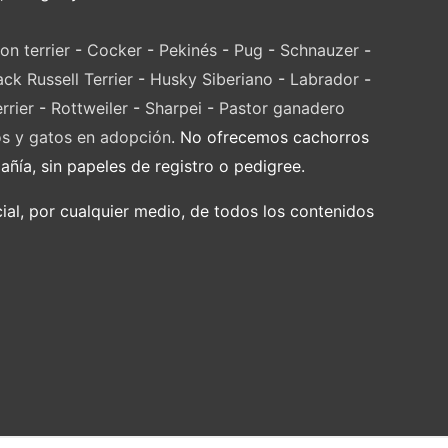
on terrier
-
Cocker
-
Pekinés
-
Pug
-
Schnauzer
-
ack Russell Terrier
-
Husky Siberiano
-
Labrador
-
rrier
-
Rottweiler
-
Sharpei
-
Pastor ganadero
os y gatos en adopción
. No ofrecemos cachorros
ía, sin papeles de registro o pedigree.
al, por cualquier medio, de todos los contenidos