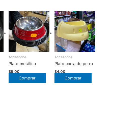
Accesorios
Accesorios
Plato metálico
Plato carra de perro
$
9.00
$
4.00
Comprar
Comprar