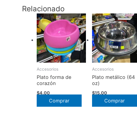
Relacionado
Accesorios
Accesorios
Plato forma de
Plato metálico (64
corazón
oz)
$
4.00
$
15.00
Comprar
Comprar