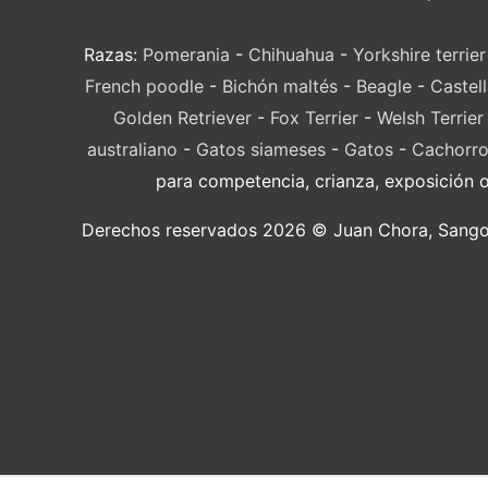
Razas:
Pomerania
-
Chihuahua
-
Yorkshire terrier
French poodle
-
Bichón maltés
-
Beagle
-
Castel
Golden Retriever
-
Fox Terrier
-
Welsh Terrier
australiano
-
Gatos siameses
-
Gatos
-
Cachorro
para competencia, crianza, exposición 
Derechos reservados 2026 © Juan Chora, Sangolqu