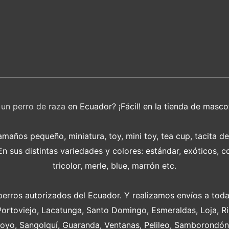
r
un perro de raza
en Ecuador? ¡Fácil! en la tienda de masco
años pequeño, miniatura, toy, mini toy, tea cup, tacita d
 sus distintas variedades y colores: estándar, exóticos, c
tricolor, merle, blue, marrón etc.
perros autorizados del Ecuador. Y realizamos envíos a toda
Portoviejo, Lacatunga, Santo Domingo, Esmeraldas, Loja, 
oyo, Sangolquí, Guaranda, Ventanas, Pelileo, Samborondón