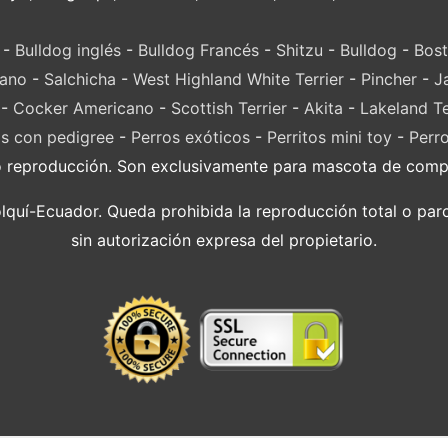
-
Bulldog inglés
-
Bulldog Francés
-
Shitzu
-
Bulldog
-
Bost
lano
-
Salchicha
-
West Highland White Terrier
-
Pincher
-
J
-
Cocker Americano
-
Scottish Terrier
-
Akita
-
Lakeland Te
s con pedigree
-
Perros exóticos
-
Perritos mini toy
-
Perr
o reproducción. Son exclusivamente para mascota de compañ
í-Ecuador. Queda prohibida la reproducción total o parci
sin autorización expresa del propietario.