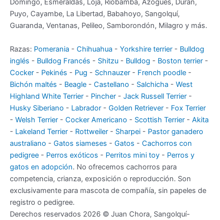
Domingo, Esmeraldas, Loja, Riobamba, Azogues, Durán,
Puyo, Cayambe, La Libertad, Babahoyo, Sangolquí,
Guaranda, Ventanas, Pelileo, Samborondón, Milagro y más.
Razas:
Pomerania
-
Chihuahua
-
Yorkshire terrier
-
Bulldog
inglés
-
Bulldog Francés
-
Shitzu
-
Bulldog
-
Boston terrier
-
Cocker
-
Pekinés
-
Pug
-
Schnauzer
-
French poodle
-
Bichón maltés
-
Beagle
-
Castellano
-
Salchicha
-
West
Highland White Terrier
-
Pincher
-
Jack Russell Terrier
-
Husky Siberiano
-
Labrador
-
Golden Retriever
-
Fox Terrier
-
Welsh Terrier
-
Cocker Americano
-
Scottish Terrier
-
Akita
-
Lakeland Terrier
-
Rottweiler
-
Sharpei
-
Pastor ganadero
australiano
-
Gatos siameses
-
Gatos
-
Cachorros con
pedigree
-
Perros exóticos
-
Perritos mini toy
-
Perros y
gatos en adopción
. No ofrecemos cachorros para
competencia, crianza, exposición o reproducción. Son
exclusivamente para mascota de compañía, sin papeles de
registro o pedigree.
Derechos reservados 2026 © Juan Chora, Sangolquí-