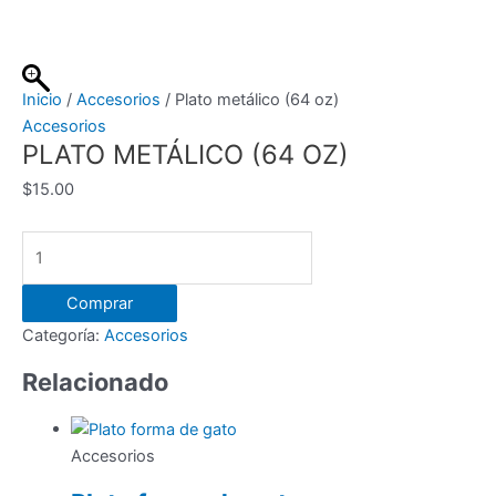
Ir
al
contenido
Inicio
/
Accesorios
/ Plato metálico (64 oz)
Accesorios
PLATO METÁLICO (64 OZ)
$
15.00
Plato
metálico
(64
Comprar
oz)
Categoría:
Accesorios
cantidad
Relacionado
Accesorios